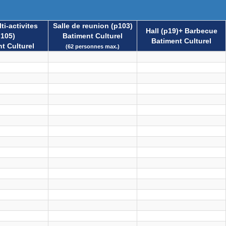
ti-activites
Salle de reunion (p103)
Hall (p19)+ Barbecue
p105)
Batiment Culturel
Batiment Culturel
t Culturel
(62 personnes max.)