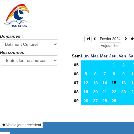
Domaines :
Février 2024
Aujourd'hui
Ressources :
Sem
Lun.
Mar.
Mer.
Jeu.
Ven.
Sa
05
1
2
06
5
6
7
8
9
1
07
12
13
14
15
16
1
08
19
20
21
22
23
2
09
26
27
28
29
Voir le jour précédent