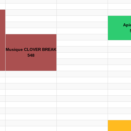
Api
Musique CLOVER BREAK
548