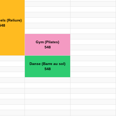
els (Reliure)
548
Gym (Pilates)
548
Danse (Barre au sol)
548