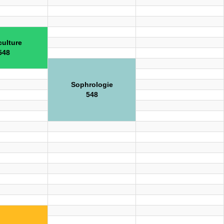
culture
548
Sophrologie
548