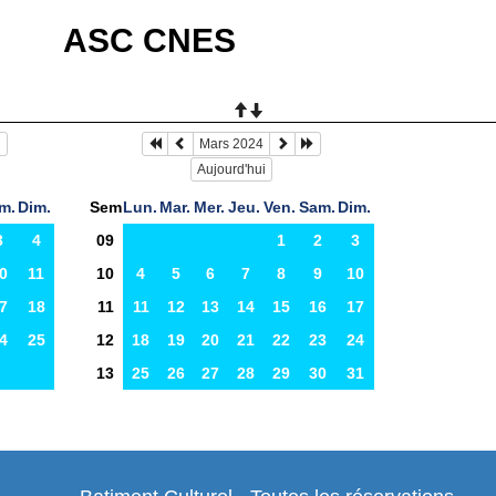
ASC CNES
Mars 2024
Aujourd'hui
m.
Dim.
Sem
Lun.
Mar.
Mer.
Jeu.
Ven.
Sam.
Dim.
3
4
09
1
2
3
0
11
10
4
5
6
7
8
9
10
7
18
11
11
12
13
14
15
16
17
4
25
12
18
19
20
21
22
23
24
13
25
26
27
28
29
30
31