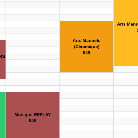
Arts Manu
Arts Manuels
(Céramique)
548
RS
Musique REPLAY
548