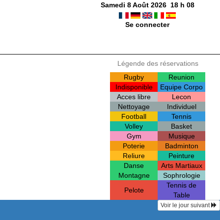
Samedi 8 Août 2026
18
h
08
Se connecter
Légende des réservations
Rugby
Reunion
Indisponible
Equipe Corpo
Acces libre
Lecon
Nettoyage
Individuel
Football
Tennis
Volley
Basket
Gym
Musique
Poterie
Badminton
Reliure
Peinture
Danse
Arts Martiaux
Montagne
Sophrologie
Tennis de
Pelote
Table
Voir le jour suivant