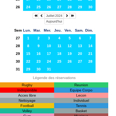
26
24
25
26
27
28
29
30
Juillet 2024
Aujourd'hui
Sem
Lun.
Mar.
Mer.
Jeu.
Ven.
Sam.
Dim.
27
1
2
3
4
5
6
7
28
8
9
10
11
12
13
14
29
15
16
17
18
19
20
21
30
22
23
24
25
26
27
28
31
29
30
31
Légende des réservations
Rugby
Reunion
Indisponible
Equipe Corpo
Acces libre
Lecon
Nettoyage
Individuel
Football
Tennis
Volley
Basket