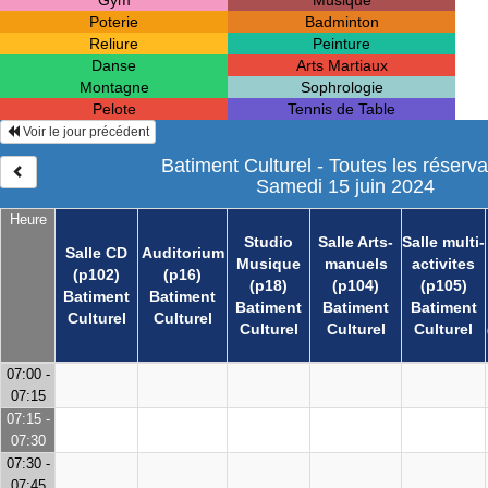
Gym
Musique
Poterie
Badminton
Reliure
Peinture
Danse
Arts Martiaux
Montagne
Sophrologie
Pelote
Tennis de Table
Voir le jour précédent
Batiment Culturel - Toutes les réserva
Samedi 15 juin 2024
Heure
Studio
Salle Arts-
Salle multi-
Salle CD
Auditorium
Musique
manuels
activites
(p102)
(p16)
(p18)
(p104)
(p105)
Batiment
Batiment
Batiment
Batiment
Batiment
Culturel
Culturel
Culturel
Culturel
Culturel
07:00 -
07:15
07:15 -
07:30
07:30 -
07:45