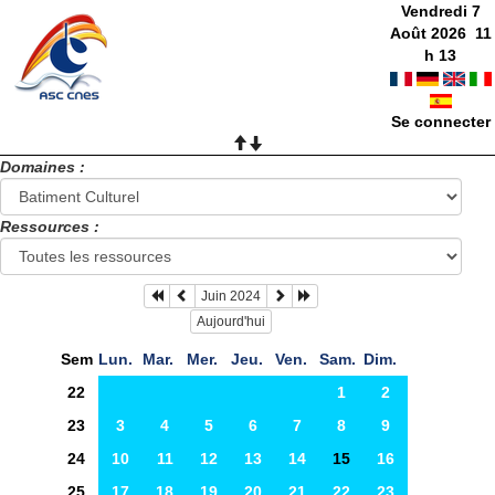
Vendredi 7
Août 2026
11
h
13
Se connecter
Domaines :
Ressources :
Juin 2024
Aujourd'hui
Sem
Lun.
Mar.
Mer.
Jeu.
Ven.
Sam.
Dim.
22
1
2
23
3
4
5
6
7
8
9
24
10
11
12
13
14
15
16
25
17
18
19
20
21
22
23