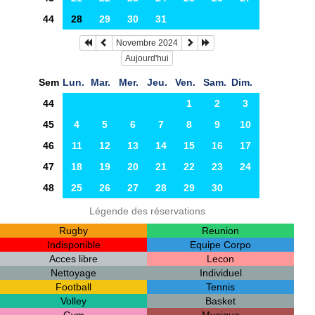
44
28
29
30
31
Novembre 2024
Aujourd'hui
Sem
Lun.
Mar.
Mer.
Jeu.
Ven.
Sam.
Dim.
44
1
2
3
45
4
5
6
7
8
9
10
46
11
12
13
14
15
16
17
47
18
19
20
21
22
23
24
48
25
26
27
28
29
30
Légende des réservations
Rugby
Reunion
Indisponible
Equipe Corpo
Acces libre
Lecon
Nettoyage
Individuel
Football
Tennis
Volley
Basket