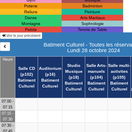
Gym
Musique
Poterie
Badminton
Reliure
Peinture
Danse
Arts Martiaux
Montagne
Sophrologie
Pelote
Tennis de Table
Voir le jour précédent
Batiment Culturel - Toutes les réserva
Lundi 28 octobre 2024
Heure
Studio
Salle Arts-
Salle multi-
Salle CD
Auditorium
Musique
manuels
activites
(p102)
(p16)
(p18)
(p104)
(p105)
Batiment
Batiment
Batiment
Batiment
Batiment
Culturel
Culturel
Culturel
Culturel
Culturel
07:00 -
07:15
07:15 -
07:30
07:30 -
07:45