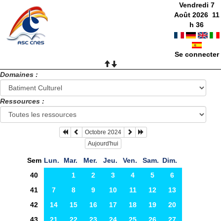
Vendredi 7
Août 2026
11
h
36
Se connecter
Domaines :
Ressources :
Octobre 2024
Aujourd'hui
Sem
Lun.
Mar.
Mer.
Jeu.
Ven.
Sam.
Dim.
40
1
2
3
4
5
6
41
7
8
9
10
11
12
13
42
14
15
16
17
18
19
20
43
21
22
23
24
25
26
27