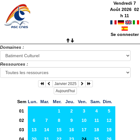
Vendredi 7
Août 2026
02
h
11
Se connecter
Domaines :
Ressources :
Janvier 2025
Aujourd'hui
Sem
Lun.
Mar.
Mer.
Jeu.
Ven.
Sam.
Dim.
01
1
2
3
4
5
02
6
7
8
9
10
11
12
03
13
14
15
16
17
18
19
04
20
21
22
23
24
25
26