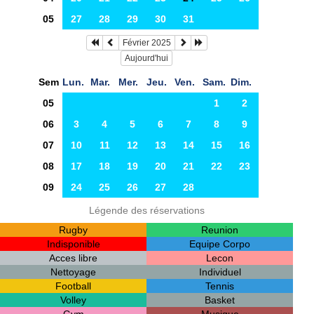
05
27
28
29
30
31
Février 2025
Aujourd'hui
Sem
Lun.
Mar.
Mer.
Jeu.
Ven.
Sam.
Dim.
05
1
2
06
3
4
5
6
7
8
9
07
10
11
12
13
14
15
16
08
17
18
19
20
21
22
23
09
24
25
26
27
28
Légende des réservations
Rugby
Reunion
Indisponible
Equipe Corpo
Acces libre
Lecon
Nettoyage
Individuel
Football
Tennis
Volley
Basket