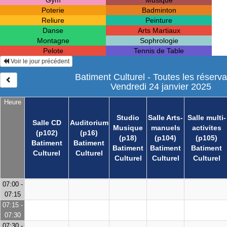
Gym
Musique
Poterie
Badminton
Reliure
Peinture
Danse
Arts Martiaux
Montagne
Sophrologie
Pelote
Tennis de Table
Voir le jour précédent
Batiment Culturel - Toutes les réserva
Vendredi 24 janvier 2025
Heure
Studio
Salle Arts-
Salle multi-
Salle CD
Auditorium
Musique
manuels
activites
(p102)
(p16)
(p18)
(p104)
(p105)
Batiment
Batiment
Batiment
Batiment
Batiment
Culturel
Culturel
Culturel
Culturel
Culturel
07:00 -
07:15
07:15 -
07:30
07:30 -