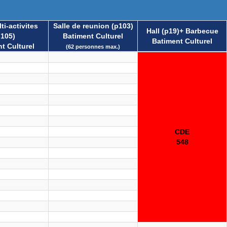
ti-activites
Salle de reunion (p103)
Hall (p19)+ Barbecue
p105)
Batiment Culturel
Batiment Culturel
t Culturel
(62 personnes max.)
CDE
548