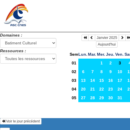
Domaines :
Janvier 2025
Aujourd'hui
Ressources :
Sem
Lun.
Mar.
Mer.
Jeu.
Ven.
Sa
01
1
2
3
02
6
7
8
9
10
1
03
13
14
15
16
17
1
04
20
21
22
23
24
2
05
27
28
29
30
31
Voir le jour précédent