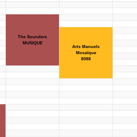
The Sounders
MUSIQUE
Arts Manuels
Mosaïque
8088