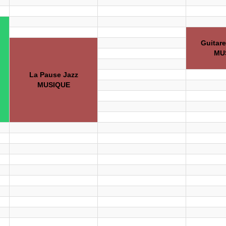
Guitar
MU
La Pause Jazz
MUSIQUE