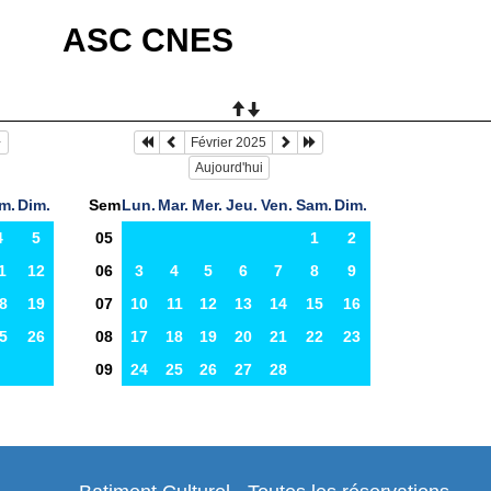
ASC CNES
Février 2025
Aujourd'hui
m.
Dim.
Sem
Lun.
Mar.
Mer.
Jeu.
Ven.
Sam.
Dim.
4
5
05
1
2
1
12
06
3
4
5
6
7
8
9
8
19
07
10
11
12
13
14
15
16
5
26
08
17
18
19
20
21
22
23
09
24
25
26
27
28