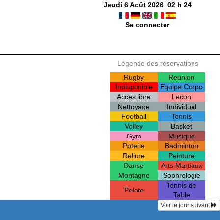
Jeudi 6 Août 2026
02
h
24
Se connecter
Légende des réservations
Rugby
Reunion
Indisponible
Equipe Corpo
Acces libre
Lecon
Nettoyage
Individuel
Football
Tennis
Volley
Basket
Gym
Musique
Poterie
Badminton
Reliure
Peinture
Danse
Arts Martiaux
Montagne
Sophrologie
Tennis de
Pelote
Table
Voir le jour suivant