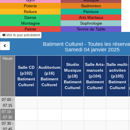
Gym
Musique
Poterie
Badminton
Reliure
Peinture
Danse
Arts Martiaux
Montagne
Sophrologie
Pelote
Tennis de Table
Voir le jour précédent
Batiment Culturel - Toutes les réserva
Samedi 04 janvier 2025
Heure
Studio
Salle Arts-
Salle multi-
Salle CD
Auditorium
Musique
manuels
activites
(p102)
(p16)
(p18)
(p104)
(p105)
Batiment
Batiment
Batiment
Batiment
Batiment
Culturel
Culturel
Culturel
Culturel
Culturel
07:00 -
07:15
07:15 -
07:30
07:30 -
07:45