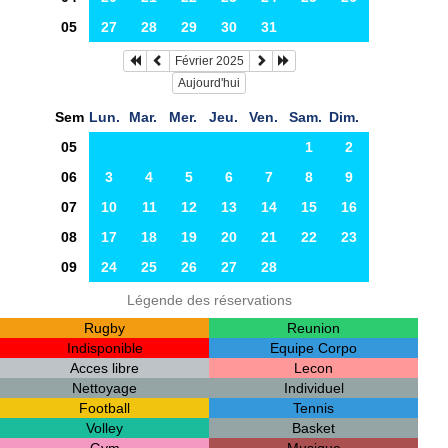
05
27
28
29
30
31
Février 2025
Aujourd'hui
Sem
Lun.
Mar.
Mer.
Jeu.
Ven.
Sam.
Dim.
05
1
2
06
3
4
5
6
7
8
9
07
10
11
12
13
14
15
16
08
17
18
19
20
21
22
23
09
24
25
26
27
28
Légende des réservations
Rugby
Reunion
Indisponible
Equipe Corpo
Acces libre
Lecon
Nettoyage
Individuel
Football
Tennis
Volley
Basket