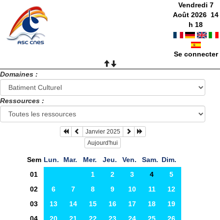
Vendredi 7
Août 2026
14
h
18
Se connecter
Domaines :
Ressources :
Janvier 2025
Aujourd'hui
Sem
Lun.
Mar.
Mer.
Jeu.
Ven.
Sam.
Dim.
01
1
2
3
4
5
02
6
7
8
9
10
11
12
03
13
14
15
16
17
18
19
04
20
21
22
23
24
25
26