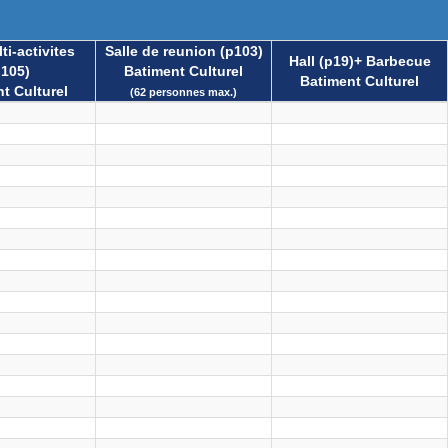
ti-activites
Salle de reunion (p103)
Hall (p19)+ Barbecue
p105)
Batiment Culturel
Batiment Culturel
t Culturel
(62 personnes max.)