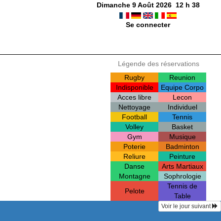
Dimanche 9 Août 2026
12
h
38
Se connecter
Légende des réservations
Rugby
Reunion
Indisponible
Equipe Corpo
Acces libre
Lecon
Nettoyage
Individuel
Football
Tennis
Volley
Basket
Gym
Musique
Poterie
Badminton
Reliure
Peinture
Danse
Arts Martiaux
Montagne
Sophrologie
Tennis de
Pelote
Table
Voir le jour suivant