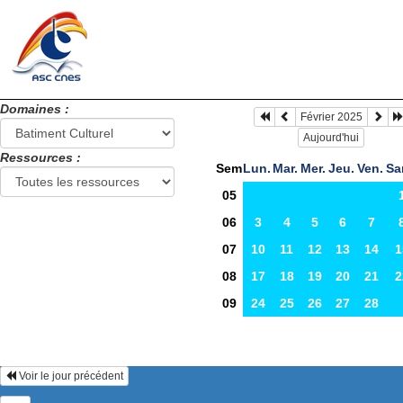
Domaines :
Février 2025
Aujourd'hui
Ressources :
Sem
Lun.
Mar.
Mer.
Jeu.
Ven.
Sa
05
06
3
4
5
6
7
07
10
11
12
13
14
1
08
17
18
19
20
21
2
09
24
25
26
27
28
Voir le jour précédent