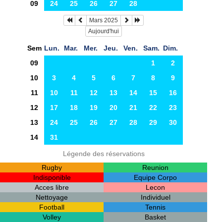
09
24
25
26
27
28
Mars 2025
Aujourd'hui
Sem
Lun.
Mar.
Mer.
Jeu.
Ven.
Sam.
Dim.
09
1
2
10
3
4
5
6
7
8
9
11
10
11
12
13
14
15
16
12
17
18
19
20
21
22
23
13
24
25
26
27
28
29
30
14
31
Légende des réservations
Rugby
Reunion
Indisponible
Equipe Corpo
Acces libre
Lecon
Nettoyage
Individuel
Football
Tennis
Volley
Basket