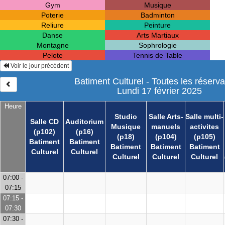
Gym
Musique
Poterie
Badminton
Reliure
Peinture
Danse
Arts Martiaux
Montagne
Sophrologie
Pelote
Tennis de Table
Voir le jour précédent
Batiment Culturel - Toutes les réserva
Lundi 17 février 2025
Heure
Studio
Salle Arts-
Salle multi-
Salle CD
Auditorium
Musique
manuels
activites
(p102)
(p16)
(p18)
(p104)
(p105)
Batiment
Batiment
Batiment
Batiment
Batiment
Culturel
Culturel
Culturel
Culturel
Culturel
07:00 -
07:15
07:15 -
07:30
07:30 -