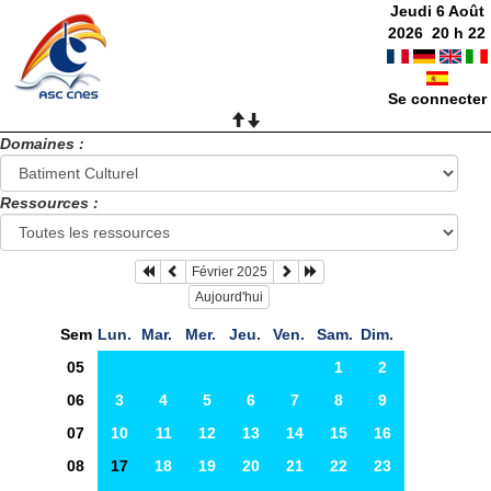
Jeudi 6 Août
2026
20
h
22
Se connecter
Domaines :
Ressources :
Février 2025
Aujourd'hui
Sem
Lun.
Mar.
Mer.
Jeu.
Ven.
Sam.
Dim.
05
1
2
06
3
4
5
6
7
8
9
07
10
11
12
13
14
15
16
08
17
18
19
20
21
22
23