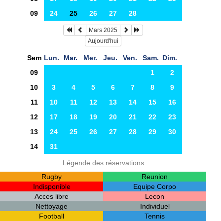
09
24
25
26
27
28
Mars 2025
Aujourd'hui
Sem
Lun.
Mar.
Mer.
Jeu.
Ven.
Sam.
Dim.
09
1
2
10
3
4
5
6
7
8
9
11
10
11
12
13
14
15
16
12
17
18
19
20
21
22
23
13
24
25
26
27
28
29
30
14
31
Légende des réservations
Rugby
Reunion
Indisponible
Equipe Corpo
Acces libre
Lecon
Nettoyage
Individuel
Football
Tennis