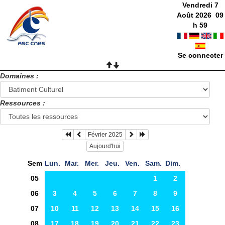
Vendredi 7
Août 2026
09
h
59
Se connecter
Domaines :
Ressources :
Février 2025
Aujourd'hui
Sem
Lun.
Mar.
Mer.
Jeu.
Ven.
Sam.
Dim.
05
1
2
06
3
4
5
6
7
8
9
07
10
11
12
13
14
15
16
08
17
18
19
20
21
22
23