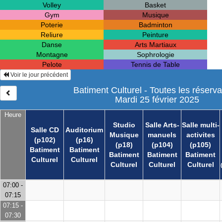
Volley
Basket
Gym
Musique
Poterie
Badminton
Reliure
Peinture
Danse
Arts Martiaux
Montagne
Sophrologie
Pelote
Tennis de Table
Voir le jour précédent
Batiment Culturel - Toutes les réserva
Mardi 25 février 2025
Heure
Studio
Salle Arts-
Salle multi-
Salle CD
Auditorium
Musique
manuels
activites
(p102)
(p16)
(p18)
(p104)
(p105)
Batiment
Batiment
Batiment
Batiment
Batiment
Culturel
Culturel
Culturel
Culturel
Culturel
07:00 -
07:15
07:15 -
07:30