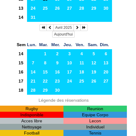
13
24
25
26
27
28
29
30
14
31
Avril 2025
Aujourd'hui
Sem
Lun.
Mar.
Mer.
Jeu.
Ven.
Sam.
Dim.
14
1
2
3
4
5
6
15
7
8
9
10
11
12
13
16
14
15
16
17
18
19
20
17
21
22
23
24
25
26
27
18
28
29
30
Légende des réservations
Rugby
Reunion
Indisponible
Equipe Corpo
Acces libre
Lecon
Nettoyage
Individuel
Football
Tennis