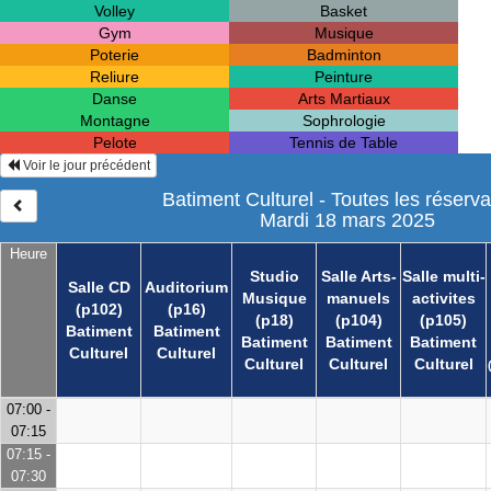
Volley
Basket
Gym
Musique
Poterie
Badminton
Reliure
Peinture
Danse
Arts Martiaux
Montagne
Sophrologie
Pelote
Tennis de Table
Voir le jour précédent
Batiment Culturel - Toutes les réserva
Mardi 18 mars 2025
Heure
Studio
Salle Arts-
Salle multi-
Salle CD
Auditorium
Musique
manuels
activites
(p102)
(p16)
(p18)
(p104)
(p105)
Batiment
Batiment
Batiment
Batiment
Batiment
Culturel
Culturel
Culturel
Culturel
Culturel
07:00 -
07:15
07:15 -
07:30