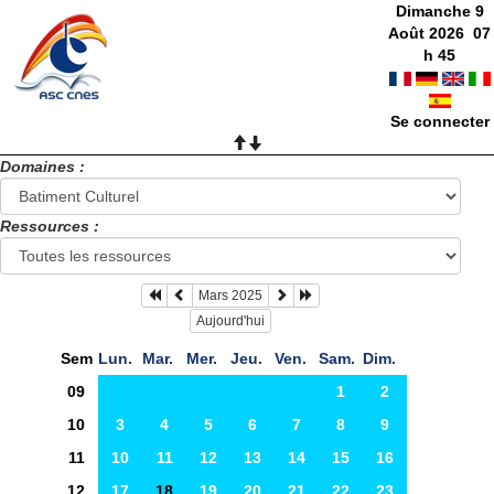
Dimanche 9
Août 2026
07
h
45
Se connecter
Domaines :
Ressources :
Mars 2025
Aujourd'hui
Sem
Lun.
Mar.
Mer.
Jeu.
Ven.
Sam.
Dim.
09
1
2
10
3
4
5
6
7
8
9
11
10
11
12
13
14
15
16
12
17
18
19
20
21
22
23