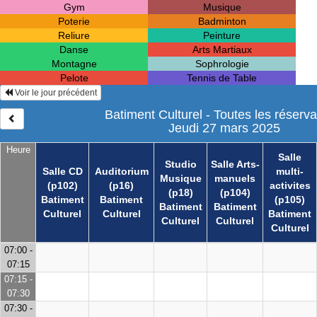
Gym
Musique
Poterie
Badminton
Reliure
Peinture
Danse
Arts Martiaux
Montagne
Sophrologie
Pelote
Tennis de Table
Voir le jour précédent
Batiment Culturel - Toutes les réserva
Jeudi 27 mars 2025
Heure
Salle
Studio
Salle Arts-
Salle CD
Auditorium
multi-
Musique
manuels
(p102)
(p16)
activites
(p18)
(p104)
Batiment
Batiment
(p105)
Batiment
Batiment
Culturel
Culturel
Batiment
Culturel
Culturel
Culturel
07:00 -
07:15
07:15 -
07:30
07:30 -