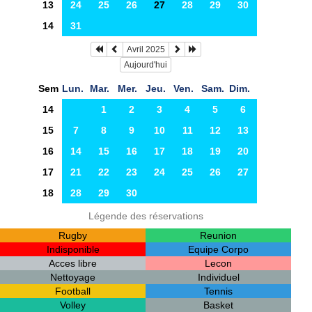
13
24
25
26
27
28
29
30
14
31
Avril 2025
Aujourd'hui
Sem
Lun.
Mar.
Mer.
Jeu.
Ven.
Sam.
Dim.
14
1
2
3
4
5
6
15
7
8
9
10
11
12
13
16
14
15
16
17
18
19
20
17
21
22
23
24
25
26
27
18
28
29
30
Légende des réservations
Rugby
Reunion
Indisponible
Equipe Corpo
Acces libre
Lecon
Nettoyage
Individuel
Football
Tennis
Volley
Basket