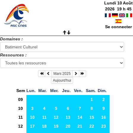
Lundi 10 Août
2026
19
h
45
Se connecter
Domaines :
Ressources :
Mars 2025
Aujourd'hui
Sem
Lun.
Mar.
Mer.
Jeu.
Ven.
Sam.
Dim.
09
1
2
10
3
4
5
6
7
8
9
11
10
11
12
13
14
15
16
12
17
18
19
20
21
22
23