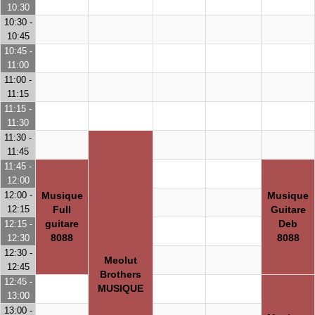
10:30
10:30 -
10:45
10:45 -
11:00
11:00 -
11:15
11:15 -
11:30
11:30 -
11:45
11:45 -
12:00
12:00 -
Musique
Musique
12:15
Full
Guitare
guitare
Deb
12:15 -
8088
8088
12:30
12:30 -
Meolut
12:45
Brothers
12:45 -
MUSIQUE
13:00
13:00 -