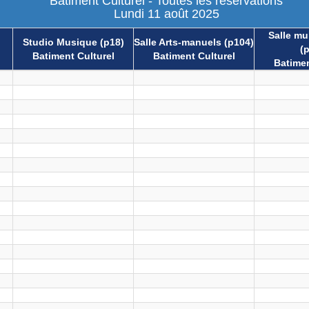
Batiment Culturel - Toutes les réservations
Lundi 11 août 2025
Salle mul
Studio Musique (p18)
Salle Arts-manuels (p104)
(
Batiment Culturel
Batiment Culturel
Batimen