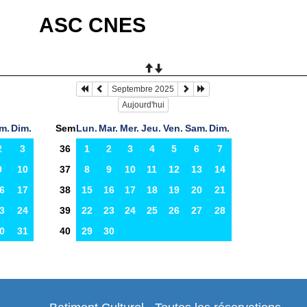
ASC CNES
Septembre 2025
Aujourd'hui
m.
Dim.
Sem
Lun.
Mar.
Mer.
Jeu.
Ven.
Sam.
Dim.
2
3
36
1
2
3
4
5
6
7
9
10
37
8
9
10
11
12
13
14
6
17
38
15
16
17
18
19
20
21
3
24
39
22
23
24
25
26
27
28
0
31
40
29
30