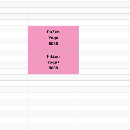
FitZen
Yoga
8088
FitZen
Yoga+
8088