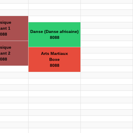
sique
ant 1
Danse (Danse africaine)
088
8088
sique
ant 2
Arts Martiaux
088
Boxe
8088