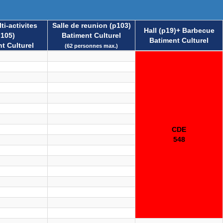
ti-activites
Salle de reunion (p103)
Hall (p19)+ Barbecue
p105)
Batiment Culturel
Batiment Culturel
t Culturel
(62 personnes max.)
CDE
548