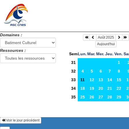
Domaines :
Août 2025
Aujourd'hui
Ressources :
Sem
Lun.
Mar.
Mer.
Jeu.
Ven.
Sa
31
1
32
4
5
6
7
8
33
11
12
13
14
15
1
34
18
19
20
21
22
2
35
25
26
27
28
29
3
Voir le jour précédent