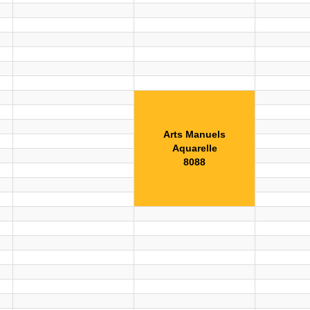
Arts Manuels
Aquarelle
8088