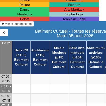
Poterie
Badminton
Reliure
Peinture
Danse
Arts Martiaux
Montagne
Sophrologie
Pelote
Tennis de Table
Voir le jour précédent
Batiment Culturel - Toutes les réserva
Mardi 05 août 2025
Heure
Studio
Salle Arts-
Salle multi-
Salle CD
Auditorium
Musique
manuels
activites
(p102)
(p16)
(p18)
(p104)
(p105)
Batiment
Batiment
Batiment
Batiment
Batiment
Culturel
Culturel
Culturel
Culturel
Culturel
07:00 -
07:15
07:15 -
07:30
07:30 -
07:45
07:45 -