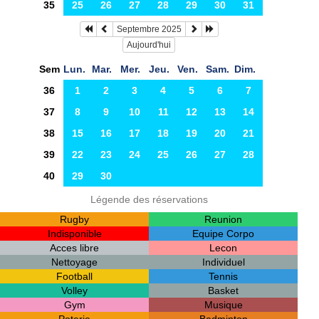
35
25
26
27
28
29
30
31
Septembre 2025
Aujourd'hui
Sem
Lun.
Mar.
Mer.
Jeu.
Ven.
Sam.
Dim.
36
1
2
3
4
5
6
7
37
8
9
10
11
12
13
14
38
15
16
17
18
19
20
21
39
22
23
24
25
26
27
28
40
29
30
Légende des réservations
Rugby
Reunion
Indisponible
Equipe Corpo
Acces libre
Lecon
Nettoyage
Individuel
Football
Tennis
Volley
Basket
Gym
Musique