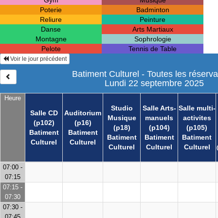
Gym
Musique
Poterie
Badminton
Reliure
Peinture
Danse
Arts Martiaux
Montagne
Sophrologie
Pelote
Tennis de Table
Voir le jour précédent
Batiment Culturel - Toutes les réserva
Lundi 22 septembre 2025
Heure
Studio
Salle Arts-
Salle multi-
Salle CD
Auditorium
Musique
manuels
activites
(p102)
(p16)
(p18)
(p104)
(p105)
Batiment
Batiment
Batiment
Batiment
Batiment
Culturel
Culturel
Culturel
Culturel
Culturel
07:00 -
07:15
07:15 -
07:30
07:30 -
07:45