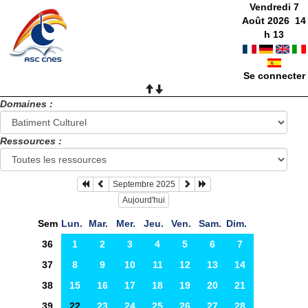
Vendredi 7
Août 2026
14
h
13
Se connecter
Domaines :
Ressources :
Septembre 2025
Aujourd'hui
Sem
Lun.
Mar.
Mer.
Jeu.
Ven.
Sam.
Dim.
36
1
2
3
4
5
6
7
37
8
9
10
11
12
13
14
38
15
16
17
18
19
20
21
39
22
23
24
25
26
27
28