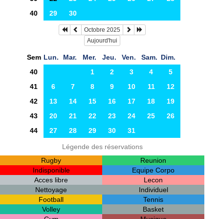
40
29
30
Octobre 2025
Aujourd'hui
Sem
Lun.
Mar.
Mer.
Jeu.
Ven.
Sam.
Dim.
40
1
2
3
4
5
41
6
7
8
9
10
11
12
42
13
14
15
16
17
18
19
43
20
21
22
23
24
25
26
44
27
28
29
30
31
Légende des réservations
Rugby
Reunion
Indisponible
Equipe Corpo
Acces libre
Lecon
Nettoyage
Individuel
Football
Tennis
Volley
Basket