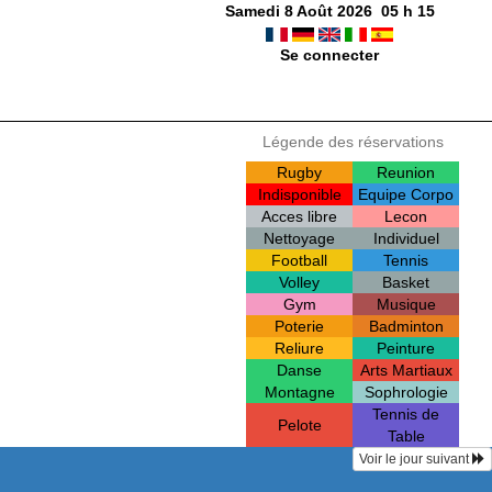
Samedi 8 Août 2026
05
h
15
Se connecter
Légende des réservations
Rugby
Reunion
Indisponible
Equipe Corpo
Acces libre
Lecon
Nettoyage
Individuel
Football
Tennis
Volley
Basket
Gym
Musique
Poterie
Badminton
Reliure
Peinture
Danse
Arts Martiaux
Montagne
Sophrologie
Tennis de
Pelote
Table
Voir le jour suivant