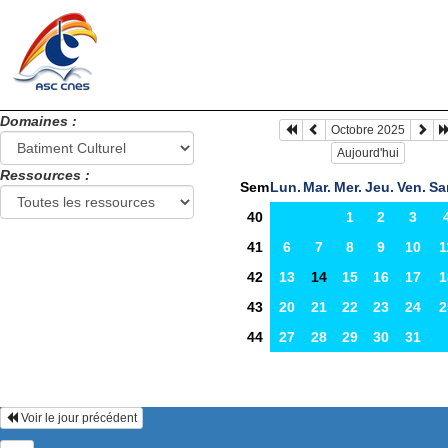
Domaines :
Octobre 2025
Aujourd'hui
Ressources :
Sem
Lun.
Mar.
Mer.
Jeu.
Ven.
Sa
40
1
2
3
41
6
7
8
9
10
1
42
13
14
15
16
17
1
43
20
21
22
23
24
2
44
27
28
29
30
31
Voir le jour précédent