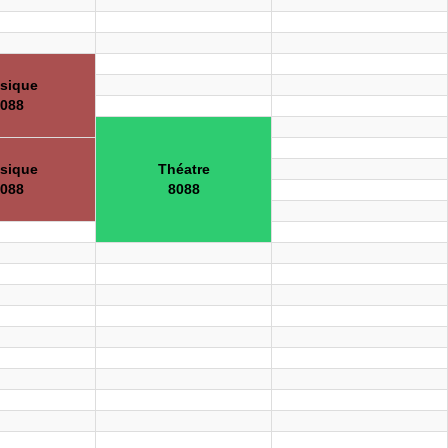
sique
088
sique
Théatre
088
8088