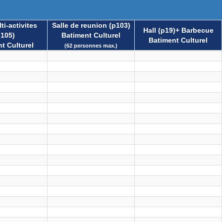
ti-activites
Salle de reunion (p103)
Hall (p19)+ Barbecue
p105)
Batiment Culturel
Batiment Culturel
t Culturel
(62 personnes max.)