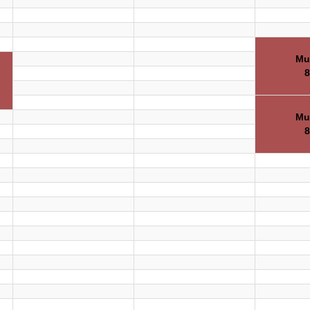
Mu
8
Mu
8