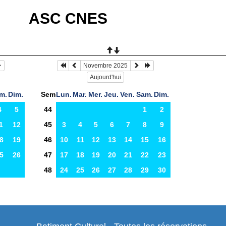
ASC CNES
Novembre 2025
Aujourd'hui
m.
Dim.
Sem
Lun.
Mar.
Mer.
Jeu.
Ven.
Sam.
Dim.
4
5
44
1
2
1
12
45
3
4
5
6
7
8
9
8
19
46
10
11
12
13
14
15
16
5
26
47
17
18
19
20
21
22
23
48
24
25
26
27
28
29
30