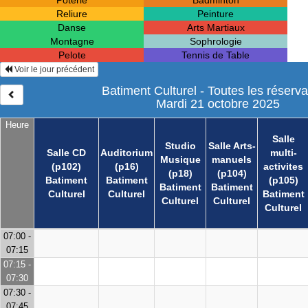
Poterie
Badminton
Reliure
Peinture
Danse
Arts Martiaux
Montagne
Sophrologie
Pelote
Tennis de Table
Voir le jour précédent
Batiment Culturel - Toutes les réserva
Mardi 21 octobre 2025
Heure
Salle
Studio
Salle Arts-
Salle CD
Auditorium
multi-
Musique
manuels
(p102)
(p16)
activites
(p18)
(p104)
Batiment
Batiment
(p105)
Batiment
Batiment
Culturel
Culturel
Batiment
Culturel
Culturel
Culturel
07:00 -
07:15
07:15 -
07:30
07:30 -
07:45