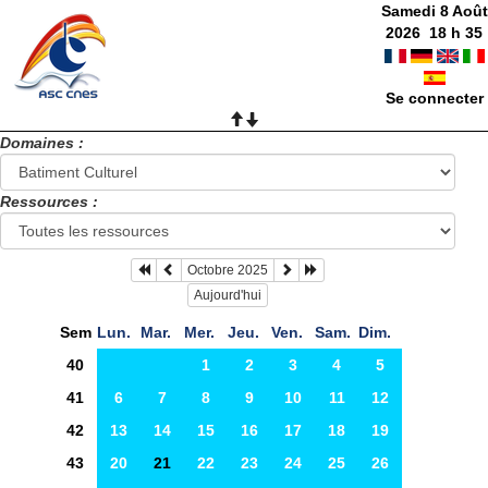
Samedi 8 Août
2026
18
h
35
Se connecter
Domaines :
Ressources :
Octobre 2025
Aujourd'hui
Sem
Lun.
Mar.
Mer.
Jeu.
Ven.
Sam.
Dim.
40
1
2
3
4
5
41
6
7
8
9
10
11
12
42
13
14
15
16
17
18
19
43
20
21
22
23
24
25
26