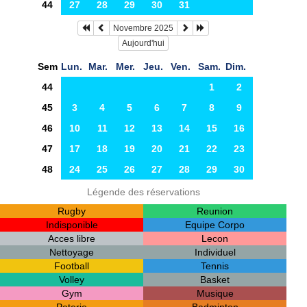
44
27
28
29
30
31
Novembre 2025
Aujourd'hui
Sem
Lun.
Mar.
Mer.
Jeu.
Ven.
Sam.
Dim.
44
1
2
45
3
4
5
6
7
8
9
46
10
11
12
13
14
15
16
47
17
18
19
20
21
22
23
48
24
25
26
27
28
29
30
Légende des réservations
Rugby
Reunion
Indisponible
Equipe Corpo
Acces libre
Lecon
Nettoyage
Individuel
Football
Tennis
Volley
Basket
Gym
Musique