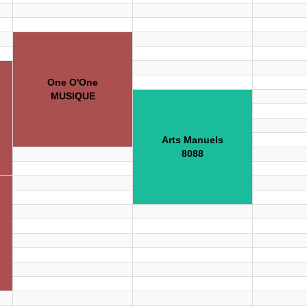
One O'One
MUSIQUE
Arts Manuels
8088