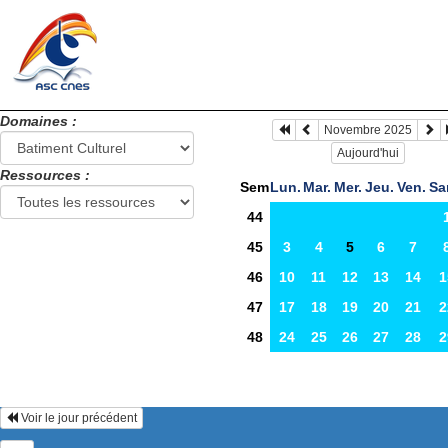
Domaines :
Novembre 2025
Aujourd'hui
Ressources :
Sem
Lun.
Mar.
Mer.
Jeu.
Ven.
Sa
44
45
3
4
5
6
7
46
10
11
12
13
14
1
47
17
18
19
20
21
2
48
24
25
26
27
28
2
Voir le jour précédent