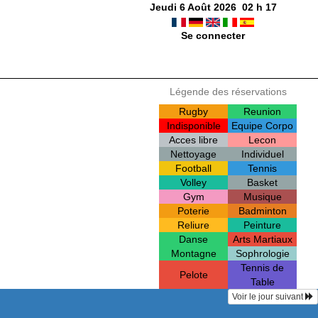
Jeudi 6 Août 2026
02
h
17
Se connecter
Légende des réservations
Rugby
Reunion
Indisponible
Equipe Corpo
Acces libre
Lecon
Nettoyage
Individuel
Football
Tennis
Volley
Basket
Gym
Musique
Poterie
Badminton
Reliure
Peinture
Danse
Arts Martiaux
Montagne
Sophrologie
Tennis de
Pelote
Table
Voir le jour suivant