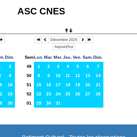
ASC CNES
Décembre 2025
Aujourd'hui
m.
Dim.
Sem
Lun.
Mar.
Mer.
Jeu.
Ven.
Sam.
Dim.
1
2
49
1
2
3
4
5
6
7
8
9
50
8
9
10
11
12
13
14
5
16
51
15
16
17
18
19
20
21
2
23
52
22
23
24
25
26
27
28
9
30
01
29
30
31