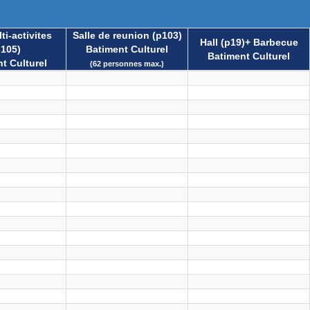
ti-activites
Salle de reunion (p103)
Hall (p19)+ Barbecue
p105)
Batiment Culturel
Batiment Culturel
t Culturel
(62 personnes max.)