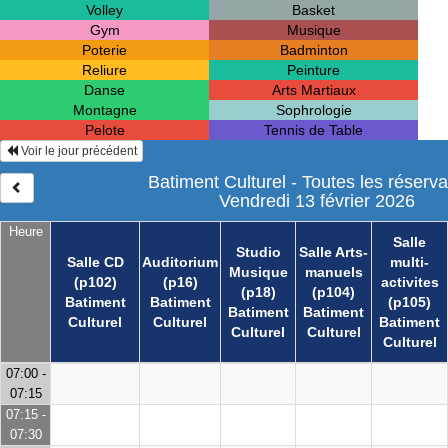
Volley
Basket
Gym
Musique
Poterie
Badminton
Reliure
Peinture
Danse
Arts Martiaux
Montagne
Sophrologie
Pelote
Tennis de Table
Voir le jour précédent
Batiment Culturel - Toutes les réserva
Vendredi 13 février 2026
Heure
Salle
Studio
Salle Arts-
Salle CD
Auditorium
multi-
Musique
manuels
(p102)
(p16)
activites
(p18)
(p104)
Batiment
Batiment
(p105)
Batiment
Batiment
Culturel
Culturel
Batiment
Culturel
Culturel
Culturel
07:00 -
07:15
07:15 -
07:30