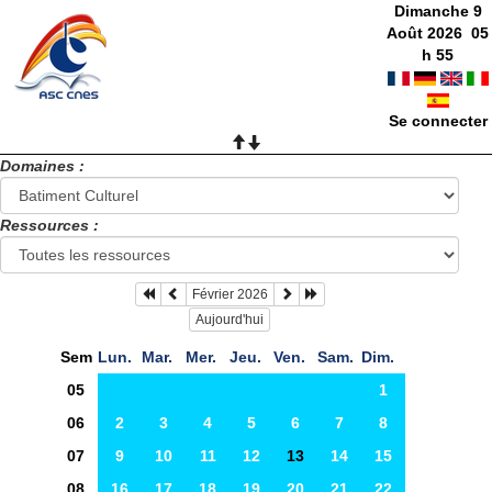
Dimanche 9
Août 2026
05
h
55
Se connecter
Domaines :
Ressources :
Février 2026
Aujourd'hui
Sem
Lun.
Mar.
Mer.
Jeu.
Ven.
Sam.
Dim.
05
1
06
2
3
4
5
6
7
8
07
9
10
11
12
13
14
15
08
16
17
18
19
20
21
22