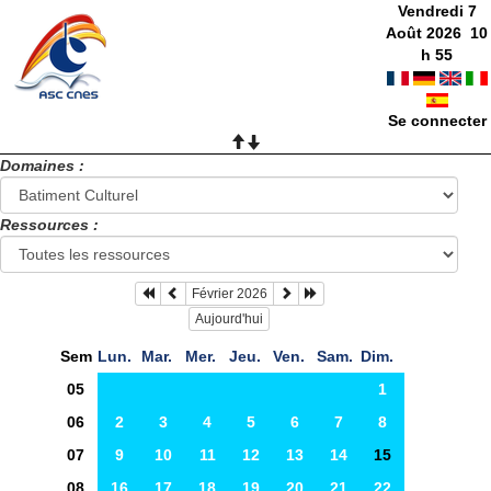
Vendredi 7
Août 2026
10
h
55
Se connecter
Domaines :
Ressources :
Février 2026
Aujourd'hui
Sem
Lun.
Mar.
Mer.
Jeu.
Ven.
Sam.
Dim.
05
1
06
2
3
4
5
6
7
8
07
9
10
11
12
13
14
15
08
16
17
18
19
20
21
22