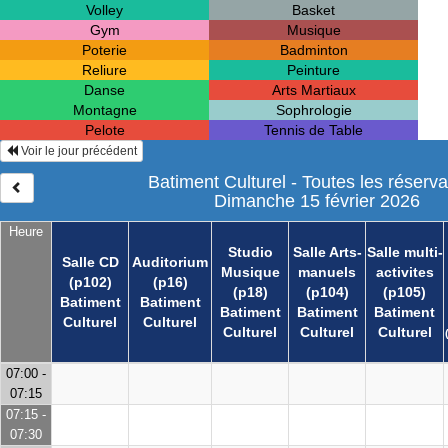
Volley
Basket
Gym
Musique
Poterie
Badminton
Reliure
Peinture
Danse
Arts Martiaux
Montagne
Sophrologie
Pelote
Tennis de Table
Voir le jour précédent
Batiment Culturel - Toutes les réserva
Dimanche 15 février 2026
Heure
Studio
Salle Arts-
Salle multi-
Salle CD
Auditorium
Musique
manuels
activites
(p102)
(p16)
(p18)
(p104)
(p105)
Batiment
Batiment
Batiment
Batiment
Batiment
Culturel
Culturel
Culturel
Culturel
Culturel
07:00 -
07:15
07:15 -
07:30