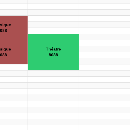
sique
088
sique
Théatre
088
8088