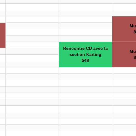
Mu
8
Rencontre CD avec la
Mu
section Karting
8
548