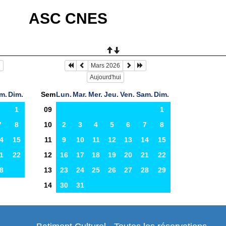
ASC CNES
Mars 2026
Aujourd'hui
m.
Dim.
Sem
Lun.
Mar.
Mer.
Jeu.
Ven.
Sam.
Dim.
1
09
1
7
8
10
2
3
4
5
6
7
8
4
15
11
9
10
11
12
13
14
15
1
22
12
16
17
18
19
20
21
22
8
13
23
24
25
26
27
28
29
14
30
31