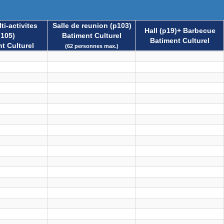
ti-activites
Salle de reunion (p103)
Hall (p19)+ Barbecue
p105)
Batiment Culturel
Batiment Culturel
t Culturel
(62 personnes max.)