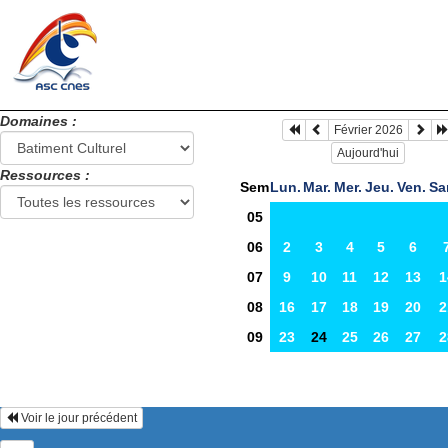
Domaines :
Février 2026
Aujourd'hui
Ressources :
Sem
Lun.
Mar.
Mer.
Jeu.
Ven.
Sa
05
06
2
3
4
5
6
07
9
10
11
12
13
1
08
16
17
18
19
20
2
09
23
24
25
26
27
2
Voir le jour précédent