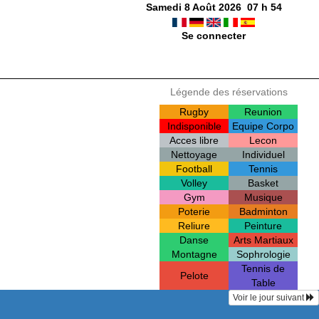
Samedi 8 Août 2026
07
h
54
Se connecter
Légende des réservations
Rugby
Reunion
Indisponible
Equipe Corpo
Acces libre
Lecon
Nettoyage
Individuel
Football
Tennis
Volley
Basket
Gym
Musique
Poterie
Badminton
Reliure
Peinture
Danse
Arts Martiaux
Montagne
Sophrologie
Tennis de
Pelote
Table
Voir le jour suivant