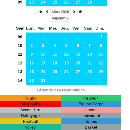
09
23
24
25
26
27
28
Mars 2026
Aujourd'hui
Sem
Lun.
Mar.
Mer.
Jeu.
Ven.
Sam.
Dim.
09
1
10
2
3
4
5
6
7
8
11
9
10
11
12
13
14
15
12
16
17
18
19
20
21
22
13
23
24
25
26
27
28
29
14
30
31
Légende des réservations
Rugby
Reunion
Indisponible
Equipe Corpo
Acces libre
Lecon
Nettoyage
Individuel
Football
Tennis
Volley
Basket