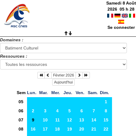
Samedi 8 Août
2026
05
h
28
Se connecter
Domaines :
Ressources :
Février 2026
Aujourd'hui
Sem
Lun.
Mar.
Mer.
Jeu.
Ven.
Sam.
Dim.
05
1
06
2
3
4
5
6
7
8
07
9
10
11
12
13
14
15
08
16
17
18
19
20
21
22