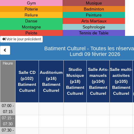
Gym
Musique
Poterie
Badminton
Reliure
Peinture
Danse
Arts Martiaux
Montagne
Sophrologie
Pelote
Tennis de Table
Voir le jour précédent
Batiment Culturel - Toutes les réserva
Lundi 09 février 2026
Heure
Studio
Salle Arts-
Salle multi-
Salle CD
Auditorium
Musique
manuels
activites
(p102)
(p16)
(p18)
(p104)
(p105)
Batiment
Batiment
Batiment
Batiment
Batiment
Culturel
Culturel
Culturel
Culturel
Culturel
07:00 -
07:15
07:15 -
07:30
07:30 -