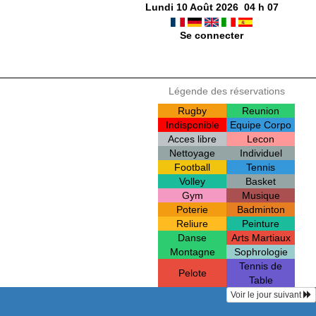
Lundi 10 Août 2026
04
h
07
Se connecter
Légende des réservations
Rugby
Reunion
Indisponible
Equipe Corpo
Acces libre
Lecon
Nettoyage
Individuel
Football
Tennis
Volley
Basket
Gym
Musique
Poterie
Badminton
Reliure
Peinture
Danse
Arts Martiaux
Montagne
Sophrologie
Tennis de
Pelote
Table
Voir le jour suivant