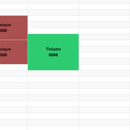
sique
088
sique
Théatre
088
8088