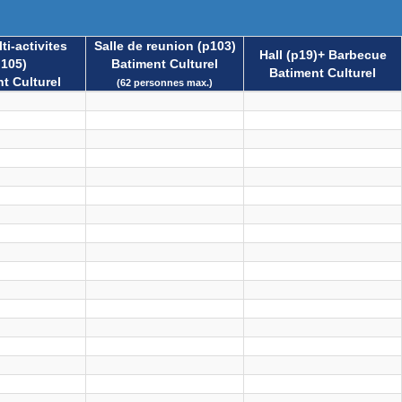
ti-activites
Salle de reunion (p103)
Hall (p19)+ Barbecue
p105)
Batiment Culturel
Batiment Culturel
t Culturel
(62 personnes max.)