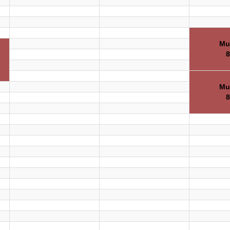
Mu
8
Mu
8