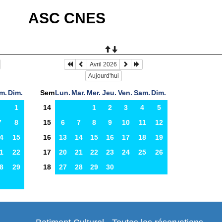
ASC CNES
Avril 2026
Aujourd'hui
m.
Dim.
Sem
Lun.
Mar.
Mer.
Jeu.
Ven.
Sam.
Dim.
1
14
1
2
3
4
5
7
8
15
6
7
8
9
10
11
12
4
15
16
13
14
15
16
17
18
19
1
22
17
20
21
22
23
24
25
26
8
29
18
27
28
29
30