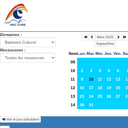
Domaines :
Mars 2026
Aujourd'hui
Ressources :
Sem
Lun.
Mar.
Mer.
Jeu.
Ven.
Sa
09
10
2
3
4
5
6
11
9
10
11
12
13
1
12
16
17
18
19
20
2
13
23
24
25
26
27
2
14
30
31
Voir le jour précédent