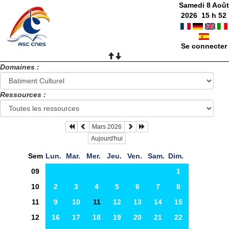
Samedi 8 Août
2026
15
h
52
Se connecter
Domaines :
Ressources :
Mars 2026
Aujourd'hui
Sem
Lun.
Mar.
Mer.
Jeu.
Ven.
Sam.
Dim.
09
1
10
2
3
4
5
6
7
8
11
9
10
11
12
13
14
15
12
16
17
18
19
20
21
22