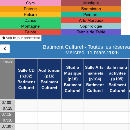
Gym
Musique
Poterie
Badminton
Reliure
Peinture
Danse
Arts Martiaux
Montagne
Sophrologie
Pelote
Tennis de Table
Voir le jour précédent
Batiment Culturel - Toutes les réserva
Mercredi 11 mars 2026
Heure
Studio
Salle Arts-
Salle multi-
Salle CD
Auditorium
Musique
manuels
activites
(p102)
(p16)
(p18)
(p104)
(p105)
Batiment
Batiment
Batiment
Batiment
Batiment
Culturel
Culturel
Culturel
Culturel
Culturel
07:00 -
07:15
07:15 -
07:30
07:30 -