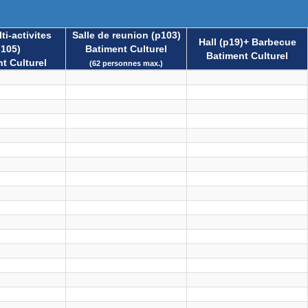
ti-activites
Salle de reunion (p103)
Hall (p19)+ Barbecue
p105)
Batiment Culturel
Batiment Culturel
t Culturel
(62 personnes max.)