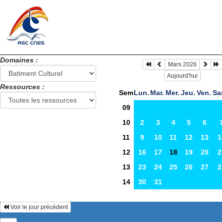
Domaines :
Mars 2026
Aujourd'hui
Ressources :
Sem
Lun.
Mar.
Mer.
Jeu.
Ven.
Sa
09
10
2
3
4
5
6
11
9
10
11
12
13
1
12
16
17
18
19
20
2
13
23
24
25
26
27
2
14
30
31
Voir le jour précédent