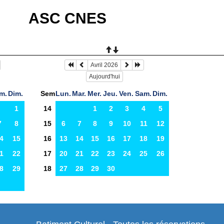
ASC CNES
Avril 2026
Aujourd'hui
m.
Dim.
Sem
Lun.
Mar.
Mer.
Jeu.
Ven.
Sam.
Dim.
1
14
1
2
3
4
5
7
8
15
6
7
8
9
10
11
12
4
15
16
13
14
15
16
17
18
19
1
22
17
20
21
22
23
24
25
26
8
29
18
27
28
29
30