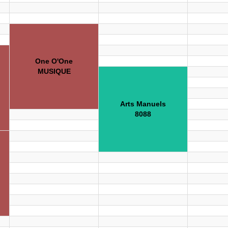
One O'One
MUSIQUE
Arts Manuels
8088