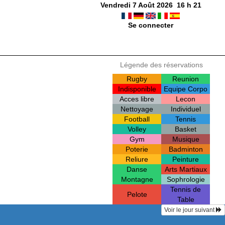
Vendredi 7 Août 2026
16
h
21
Se connecter
Légende des réservations
Rugby
Reunion
Indisponible
Equipe Corpo
Acces libre
Lecon
Nettoyage
Individuel
Football
Tennis
Volley
Basket
Gym
Musique
Poterie
Badminton
Reliure
Peinture
Danse
Arts Martiaux
Montagne
Sophrologie
Tennis de
Pelote
Table
Voir le jour suivant