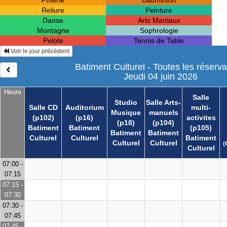
Poterie
Badminton
Reliure
Peinture
Danse
Arts Martiaux
Montagne
Sophrologie
Pelote
Tennis de Table
Voir le jour précédent
Batiment Culturel - Toutes les réserva
Jeudi 04 juin 2026
Heure
Salle
Studio
Salle Arts-
Salle CD
Auditorium
multi-
Musique
manuels
(p102)
(p16)
activites
(p18)
(p104)
Batiment
Batiment
(p105)
Batiment
Batiment
Culturel
Culturel
Batiment
Culturel
Culturel
(
Culturel
07:00 -
07:15
07:15 -
07:30
07:30 -
07:45
07:45 -