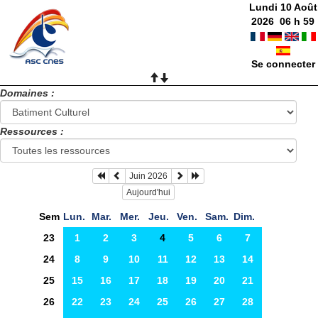
Lundi 10 Août
2026
06
h
59
Se connecter
Domaines :
Ressources :
Juin 2026
Aujourd'hui
Sem
Lun.
Mar.
Mer.
Jeu.
Ven.
Sam.
Dim.
23
1
2
3
4
5
6
7
24
8
9
10
11
12
13
14
25
15
16
17
18
19
20
21
26
22
23
24
25
26
27
28