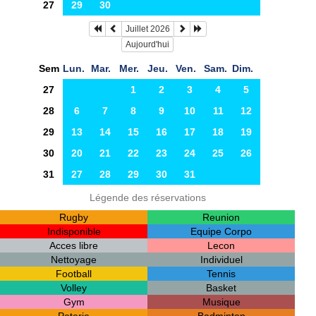
27
29
30
Juillet 2026
Aujourd'hui
Sem
Lun.
Mar.
Mer.
Jeu.
Ven.
Sam.
Dim.
27
1
2
3
4
5
28
6
7
8
9
10
11
12
29
13
14
15
16
17
18
19
30
20
21
22
23
24
25
26
31
27
28
29
30
31
Légende des réservations
Rugby
Reunion
Indisponible
Equipe Corpo
Acces libre
Lecon
Nettoyage
Individuel
Football
Tennis
Volley
Basket
Gym
Musique