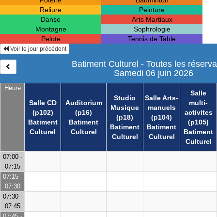
Poterie
Badminton
Reliure
Peinture
Danse
Arts Martiaux
Montagne
Sophrologie
Pelote
Tennis de Table
Voir le jour précédent
Batiment Culturel - Toutes les réserva
Samedi 06 juin 2026
Heure
Salle
Studio
Salle Arts-
Salle CD
Auditorium
multi-
Musique
manuels
(p102)
(p16)
activites
(p18)
(p104)
Batiment
Batiment
(p105)
Batiment
Batiment
Culturel
Culturel
Batiment
Culturel
Culturel
Culturel
07:00 -
07:15
07:15 -
07:30
07:30 -
07:45
07:45 -