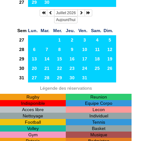
27
29
30
Juillet 2026
Aujourd'hui
Sem
Lun.
Mar.
Mer.
Jeu.
Ven.
Sam.
Dim.
27
1
2
3
4
5
28
6
7
8
9
10
11
12
29
13
14
15
16
17
18
19
30
20
21
22
23
24
25
26
31
27
28
29
30
31
Légende des réservations
Rugby
Reunion
Indisponible
Equipe Corpo
Acces libre
Lecon
Nettoyage
Individuel
Football
Tennis
Volley
Basket
Gym
Musique