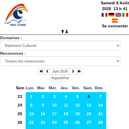
Samedi 8 Août
2026
13
h
41
Se connecter
Domaines :
Ressources :
Juin 2026
Aujourd'hui
Sem
Lun.
Mar.
Mer.
Jeu.
Ven.
Sam.
Dim.
23
1
2
3
4
5
6
7
24
8
9
10
11
12
13
14
25
15
16
17
18
19
20
21
26
22
23
24
25
26
27
28