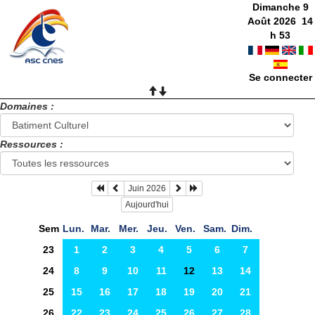
Dimanche 9
Août 2026
14
h
53
Se connecter
Domaines :
Ressources :
Juin 2026
Aujourd'hui
Sem
Lun.
Mar.
Mer.
Jeu.
Ven.
Sam.
Dim.
23
1
2
3
4
5
6
7
24
8
9
10
11
12
13
14
25
15
16
17
18
19
20
21
26
22
23
24
25
26
27
28