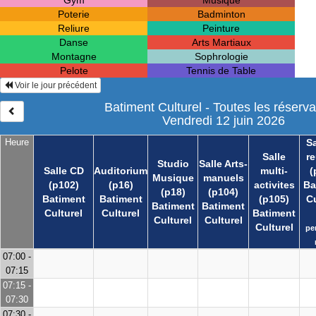
Gym
Musique
Poterie
Badminton
Reliure
Peinture
Danse
Arts Martiaux
Montagne
Sophrologie
Pelote
Tennis de Table
Voir le jour précédent
Batiment Culturel - Toutes les réserva
Vendredi 12 juin 2026
Heure
Sa
Salle
r
Studio
Salle Arts-
Salle CD
Auditorium
multi-
(
Musique
manuels
(p102)
(p16)
activites
Ba
(p18)
(p104)
Batiment
Batiment
(p105)
Cu
Batiment
Batiment
Culturel
Culturel
Batiment
Culturel
Culturel
Culturel
pe
07:00 -
07:15
07:15 -
07:30
07:30 -