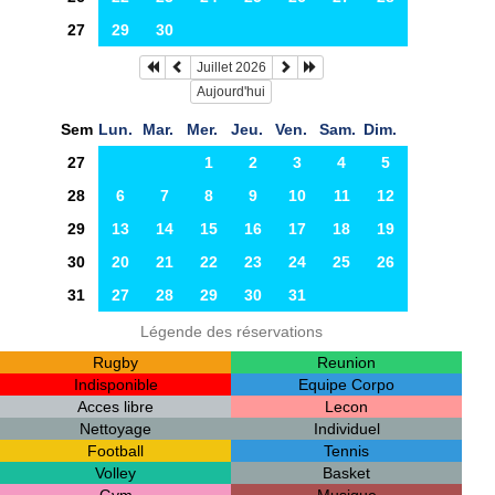
27
29
30
Juillet 2026
Aujourd'hui
Sem
Lun.
Mar.
Mer.
Jeu.
Ven.
Sam.
Dim.
27
1
2
3
4
5
28
6
7
8
9
10
11
12
29
13
14
15
16
17
18
19
30
20
21
22
23
24
25
26
31
27
28
29
30
31
Légende des réservations
Rugby
Reunion
Indisponible
Equipe Corpo
Acces libre
Lecon
Nettoyage
Individuel
Football
Tennis
Volley
Basket