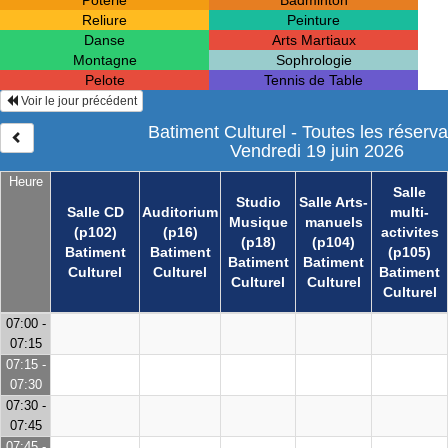
Poterie
Badminton
Reliure
Peinture
Danse
Arts Martiaux
Montagne
Sophrologie
Pelote
Tennis de Table
Voir le jour précédent
Batiment Culturel - Toutes les réserva
Vendredi 19 juin 2026
Heure
Salle
Studio
Salle Arts-
Salle CD
Auditorium
multi-
Musique
manuels
(p102)
(p16)
activites
(p18)
(p104)
Batiment
Batiment
(p105)
Batiment
Batiment
Culturel
Culturel
Batiment
Culturel
Culturel
Culturel
07:00 -
07:15
07:15 -
07:30
07:30 -
07:45
07:45 -