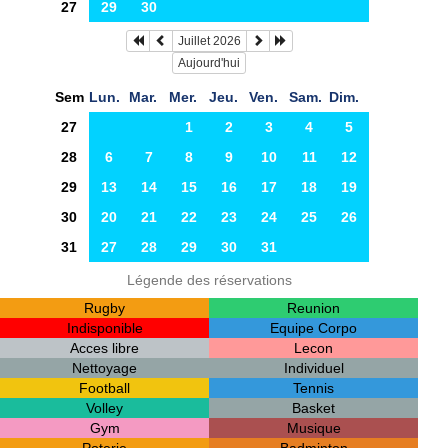
27
29
30
Juillet 2026
Aujourd'hui
Sem
Lun.
Mar.
Mer.
Jeu.
Ven.
Sam.
Dim.
27
1
2
3
4
5
28
6
7
8
9
10
11
12
29
13
14
15
16
17
18
19
30
20
21
22
23
24
25
26
31
27
28
29
30
31
Légende des réservations
Rugby
Reunion
Indisponible
Equipe Corpo
Acces libre
Lecon
Nettoyage
Individuel
Football
Tennis
Volley
Basket
Gym
Musique