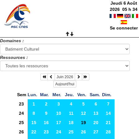
Jeudi 6 Août
2026
05
h
34
Se connecter
Domaines :
Ressources :
Juin 2026
Aujourd'hui
Sem
Lun.
Mar.
Mer.
Jeu.
Ven.
Sam.
Dim.
23
1
2
3
4
5
6
7
24
8
9
10
11
12
13
14
25
15
16
17
18
19
20
21
26
22
23
24
25
26
27
28