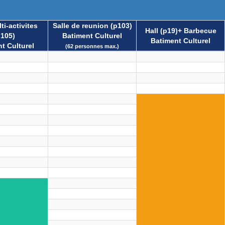
ti-activites
Salle de reunion (p103)
Hall (p19)+ Barbecue
p105)
Batiment Culturel
Batiment Culturel
t Culturel
(62 personnes max.)