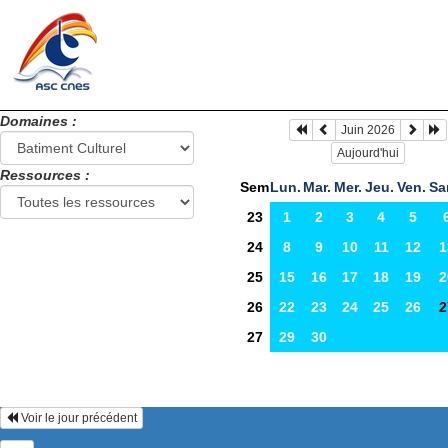
Domaines :
Juin 2026
Aujourd'hui
Ressources :
Sem
Lun.
Mar.
Mer.
Jeu.
Ven.
Sa
23
1
2
3
4
5
24
8
9
10
11
12
1
25
15
16
17
18
19
2
26
22
23
24
25
26
2
27
29
30
Voir le jour précédent