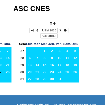
ASC CNES
Juillet 2026
Aujourd'hui
m.
Dim.
Sem
Lun.
Mar.
Mer.
Jeu.
Ven.
Sam.
Dim.
6
7
27
1
2
3
4
5
3
14
28
6
7
8
9
10
11
12
0
21
29
13
14
15
16
17
18
19
7
28
30
20
21
22
23
24
25
26
31
27
28
29
30
31