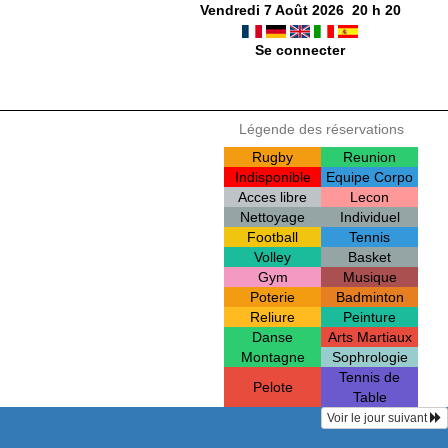
Vendredi 7 Août 2026
20
h
20
Se connecter
Légende des réservations
Rugby
Reunion
Indisponible
Equipe Corpo
Acces libre
Lecon
Nettoyage
Individuel
Football
Tennis
Volley
Basket
Gym
Musique
Poterie
Badminton
Reliure
Peinture
Danse
Arts Martiaux
Montagne
Sophrologie
Tennis de
Pelote
Table
Voir le jour suivant