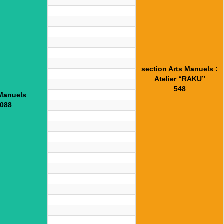
section Arts Manuels :
Atelier “RAKU”
548
 Manuels
088