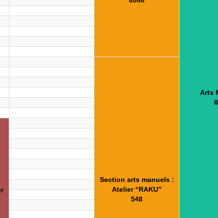
8088
Arts
8
Section arts manuels :
Atelier “RAKU”
r
548