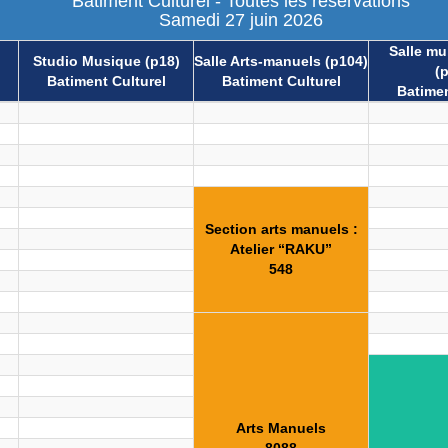
Batiment Culturel - Toutes les réservations
Samedi 27 juin 2026
Salle mul
Studio Musique (p18)
Salle Arts-manuels (p104)
(
Batiment Culturel
Batiment Culturel
Batimen
Section arts manuels :
Atelier “RAKU”
548
Arts Manuels