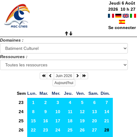
Jeudi 6 Août
2026
10
h
27
Se connecter
Domaines :
Ressources :
Juin 2026
Aujourd'hui
Sem
Lun.
Mar.
Mer.
Jeu.
Ven.
Sam.
Dim.
23
1
2
3
4
5
6
7
24
8
9
10
11
12
13
14
25
15
16
17
18
19
20
21
26
22
23
24
25
26
27
28