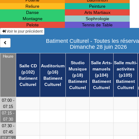
Poterie
Badminton
Reliure
Peinture
Danse
Arts Martiaux
Montagne
Sophrologie
Pelote
Tennis de Table
Voir le jour précédent
Batiment Culturel - Toutes les réserva
Dimanche 28 juin 2026
Heure
Studio
Salle Arts-
Salle multi-
Salle CD
Auditorium
Musique
manuels
activites
(p102)
(p16)
(p18)
(p104)
(p105)
Batiment
Batiment
Batiment
Batiment
Batiment
Culturel
Culturel
Culturel
Culturel
Culturel
07:00 -
07:15
07:15 -
07:30
07:30 -
07:45
07:45 -