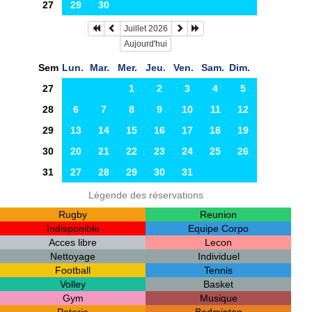
27
29
30
Juillet 2026
Aujourd'hui
Sem
Lun.
Mar.
Mer.
Jeu.
Ven.
Sam.
Dim.
27
1
2
3
4
5
28
6
7
8
9
10
11
12
29
13
14
15
16
17
18
19
30
20
21
22
23
24
25
26
31
27
28
29
30
31
Légende des réservations
Rugby
Reunion
Indisponible
Equipe Corpo
Acces libre
Lecon
Nettoyage
Individuel
Football
Tennis
Volley
Basket
Gym
Musique