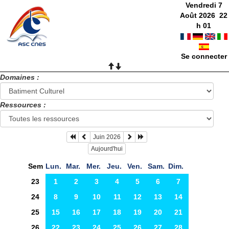
Vendredi 7
Août 2026
22
h
01
Se connecter
Domaines :
Ressources :
Juin 2026
Aujourd'hui
Sem
Lun.
Mar.
Mer.
Jeu.
Ven.
Sam.
Dim.
23
1
2
3
4
5
6
7
24
8
9
10
11
12
13
14
25
15
16
17
18
19
20
21
26
22
23
24
25
26
27
28