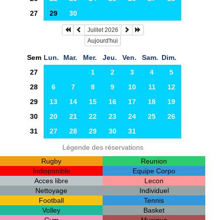
27
29
30
Juillet 2026
Aujourd'hui
Sem
Lun.
Mar.
Mer.
Jeu.
Ven.
Sam.
Dim.
27
1
2
3
4
5
28
6
7
8
9
10
11
12
29
13
14
15
16
17
18
19
30
20
21
22
23
24
25
26
31
27
28
29
30
31
Légende des réservations
Rugby
Reunion
Indisponible
Equipe Corpo
Acces libre
Lecon
Nettoyage
Individuel
Football
Tennis
Volley
Basket