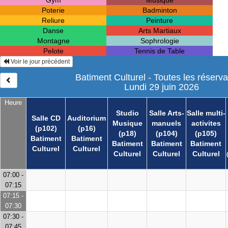
Gym
Musique
Poterie
Badminton
Reliure
Peinture
Danse
Arts Martiaux
Montagne
Sophrologie
Pelote
Tennis de Table
Voir le jour précédent
Batiment Culturel - Toutes les réserva
Lundi 29 juin 2026
Heure
Studio
Salle Arts-
Salle multi-
Salle CD
Auditorium
Musique
manuels
activites
(p102)
(p16)
(p18)
(p104)
(p105)
Batiment
Batiment
Batiment
Batiment
Batiment
Culturel
Culturel
Culturel
Culturel
Culturel
07:00 -
07:15
07:15 -
07:30
07:30 -
07:45