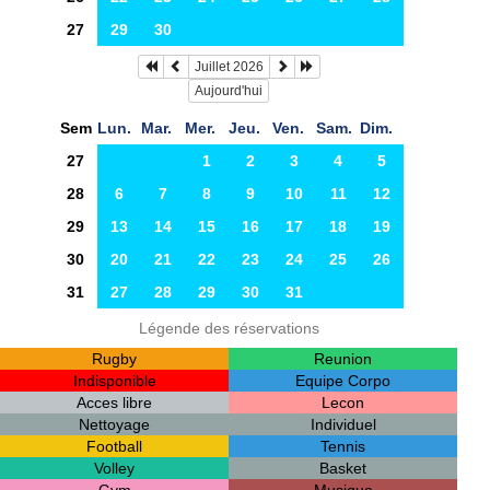
27
29
30
Juillet 2026
Aujourd'hui
Sem
Lun.
Mar.
Mer.
Jeu.
Ven.
Sam.
Dim.
27
1
2
3
4
5
28
6
7
8
9
10
11
12
29
13
14
15
16
17
18
19
30
20
21
22
23
24
25
26
31
27
28
29
30
31
Légende des réservations
Rugby
Reunion
Indisponible
Equipe Corpo
Acces libre
Lecon
Nettoyage
Individuel
Football
Tennis
Volley
Basket