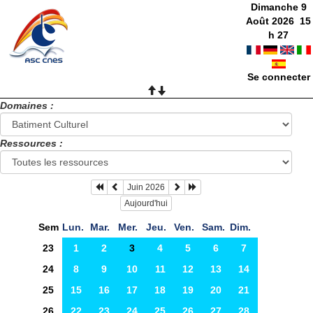
Dimanche 9
Août 2026
15
h
27
Se connecter
Domaines :
Ressources :
Juin 2026
Aujourd'hui
Sem
Lun.
Mar.
Mer.
Jeu.
Ven.
Sam.
Dim.
23
1
2
3
4
5
6
7
24
8
9
10
11
12
13
14
25
15
16
17
18
19
20
21
26
22
23
24
25
26
27
28