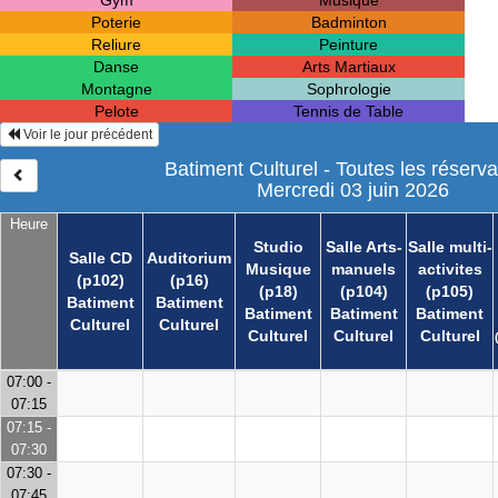
Gym
Musique
Poterie
Badminton
Reliure
Peinture
Danse
Arts Martiaux
Montagne
Sophrologie
Pelote
Tennis de Table
Voir le jour précédent
Batiment Culturel - Toutes les réserva
Mercredi 03 juin 2026
Heure
Studio
Salle Arts-
Salle multi-
Salle CD
Auditorium
Musique
manuels
activites
(p102)
(p16)
(p18)
(p104)
(p105)
Batiment
Batiment
Batiment
Batiment
Batiment
Culturel
Culturel
Culturel
Culturel
Culturel
07:00 -
07:15
07:15 -
07:30
07:30 -
07:45