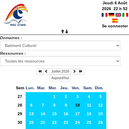
Jeudi 6 Août
2026
22
h
52
Se connecter
Domaines :
Ressources :
Juillet 2026
Aujourd'hui
Sem
Lun.
Mar.
Mer.
Jeu.
Ven.
Sam.
Dim.
27
1
2
3
4
5
28
6
7
8
9
10
11
12
29
13
14
15
16
17
18
19
30
20
21
22
23
24
25
26