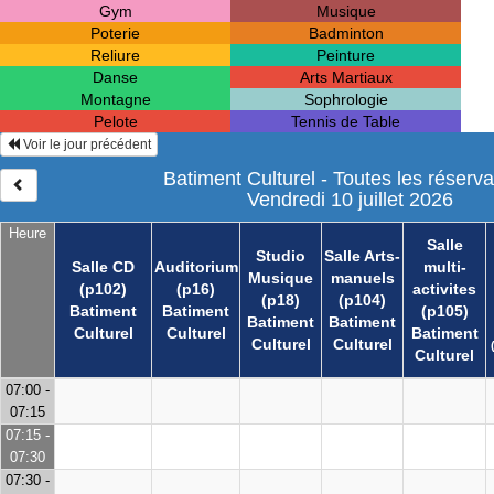
Gym
Musique
Poterie
Badminton
Reliure
Peinture
Danse
Arts Martiaux
Montagne
Sophrologie
Pelote
Tennis de Table
Voir le jour précédent
Batiment Culturel - Toutes les réserva
Vendredi 10 juillet 2026
Heure
Salle
Studio
Salle Arts-
Salle CD
Auditorium
multi-
Musique
manuels
(p102)
(p16)
activites
(p18)
(p104)
Batiment
Batiment
(p105)
Batiment
Batiment
Culturel
Culturel
Batiment
Culturel
Culturel
Culturel
07:00 -
07:15
07:15 -
07:30
07:30 -