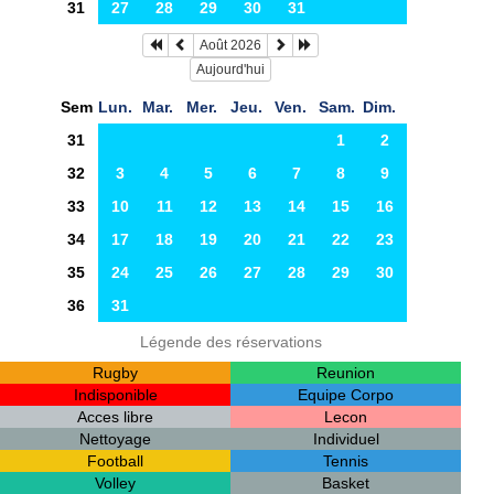
31
27
28
29
30
31
Août 2026
Aujourd'hui
Sem
Lun.
Mar.
Mer.
Jeu.
Ven.
Sam.
Dim.
31
1
2
32
3
4
5
6
7
8
9
33
10
11
12
13
14
15
16
34
17
18
19
20
21
22
23
35
24
25
26
27
28
29
30
36
31
Légende des réservations
Rugby
Reunion
Indisponible
Equipe Corpo
Acces libre
Lecon
Nettoyage
Individuel
Football
Tennis
Volley
Basket