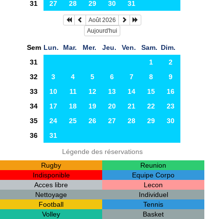
31
27
28
29
30
31
Août 2026
Aujourd'hui
Sem
Lun.
Mar.
Mer.
Jeu.
Ven.
Sam.
Dim.
31
1
2
32
3
4
5
6
7
8
9
33
10
11
12
13
14
15
16
34
17
18
19
20
21
22
23
35
24
25
26
27
28
29
30
36
31
Légende des réservations
Rugby
Reunion
Indisponible
Equipe Corpo
Acces libre
Lecon
Nettoyage
Individuel
Football
Tennis
Volley
Basket