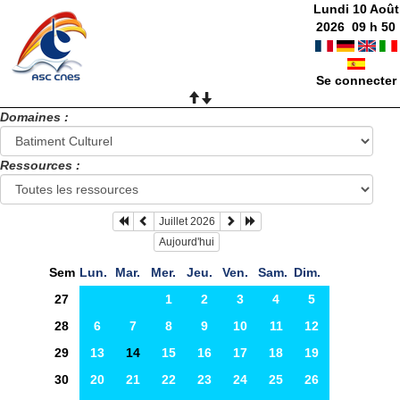
Lundi 10 Août
2026
09
h
50
Se connecter
Domaines :
Ressources :
Juillet 2026
Aujourd'hui
Sem
Lun.
Mar.
Mer.
Jeu.
Ven.
Sam.
Dim.
27
1
2
3
4
5
28
6
7
8
9
10
11
12
29
13
14
15
16
17
18
19
30
20
21
22
23
24
25
26