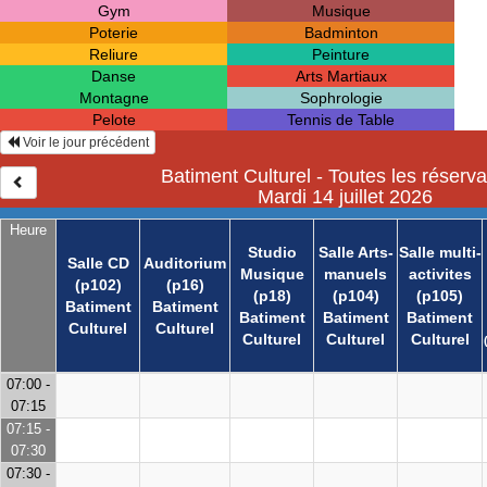
Gym
Musique
Poterie
Badminton
Reliure
Peinture
Danse
Arts Martiaux
Montagne
Sophrologie
Pelote
Tennis de Table
Voir le jour précédent
Batiment Culturel - Toutes les réserva
Mardi 14 juillet 2026
Heure
Studio
Salle Arts-
Salle multi-
Salle CD
Auditorium
Musique
manuels
activites
(p102)
(p16)
(p18)
(p104)
(p105)
Batiment
Batiment
Batiment
Batiment
Batiment
Culturel
Culturel
Culturel
Culturel
Culturel
07:00 -
07:15
07:15 -
07:30
07:30 -