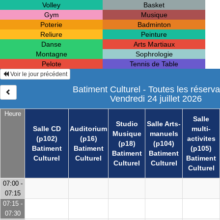
Volley
Basket
Gym
Musique
Poterie
Badminton
Reliure
Peinture
Danse
Arts Martiaux
Montagne
Sophrologie
Pelote
Tennis de Table
Voir le jour précédent
Batiment Culturel - Toutes les réserva
Vendredi 24 juillet 2026
Heure
Salle
Studio
Salle Arts-
Salle CD
Auditorium
multi-
Musique
manuels
(p102)
(p16)
activites
(p18)
(p104)
Batiment
Batiment
(p105)
Batiment
Batiment
Culturel
Culturel
Batiment
Culturel
Culturel
Culturel
07:00 -
07:15
07:15 -
07:30