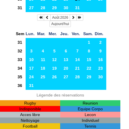
31
27
28
29
30
31
Août 2026
Aujourd'hui
Sem
Lun.
Mar.
Mer.
Jeu.
Ven.
Sam.
Dim.
31
1
2
32
3
4
5
6
7
8
9
33
10
11
12
13
14
15
16
34
17
18
19
20
21
22
23
35
24
25
26
27
28
29
30
36
31
Légende des réservations
Rugby
Reunion
Indisponible
Equipe Corpo
Acces libre
Lecon
Nettoyage
Individuel
Football
Tennis