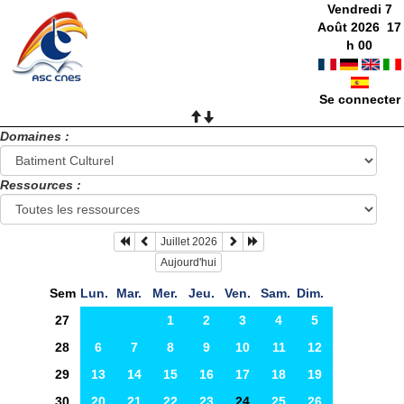
Vendredi 7
Août 2026
17
h
00
Se connecter
Domaines :
Ressources :
Juillet 2026
Aujourd'hui
Sem
Lun.
Mar.
Mer.
Jeu.
Ven.
Sam.
Dim.
27
1
2
3
4
5
28
6
7
8
9
10
11
12
29
13
14
15
16
17
18
19
30
20
21
22
23
24
25
26