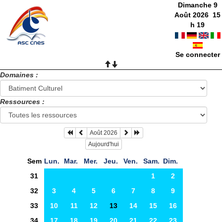
Dimanche 9
Août 2026
15
h
20
Se connecter
Domaines :
Ressources :
Août 2026
Aujourd'hui
Sem
Lun.
Mar.
Mer.
Jeu.
Ven.
Sam.
Dim.
31
1
2
32
3
4
5
6
7
8
9
33
10
11
12
13
14
15
16
34
17
18
19
20
21
22
23