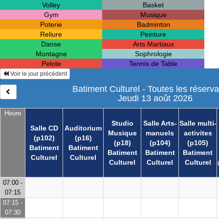
Volley
Basket
Gym
Musique
Poterie
Badminton
Reliure
Peinture
Danse
Arts Martiaux
Montagne
Sophrologie
Pelote
Tennis de Table
Voir le jour précédent
Batiment Culturel - Toutes les réserva
Jeudi 13 août 2026
Heure
Studio
Salle Arts-
Salle multi-
Salle CD
Auditorium
Musique
manuels
activites
(p102)
(p16)
(p18)
(p104)
(p105)
Batiment
Batiment
Batiment
Batiment
Batiment
Culturel
Culturel
Culturel
Culturel
Culturel
07:00 -
07:15
07:15 -
07:30