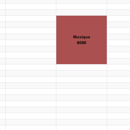
Musique
8088