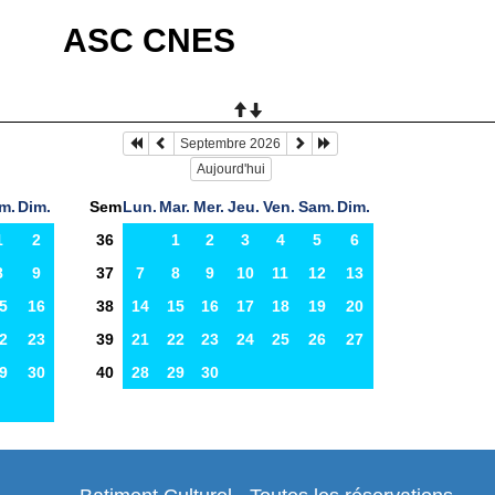
ASC CNES
Septembre 2026
Aujourd'hui
m.
Dim.
Sem
Lun.
Mar.
Mer.
Jeu.
Ven.
Sam.
Dim.
1
2
36
1
2
3
4
5
6
8
9
37
7
8
9
10
11
12
13
5
16
38
14
15
16
17
18
19
20
2
23
39
21
22
23
24
25
26
27
9
30
40
28
29
30