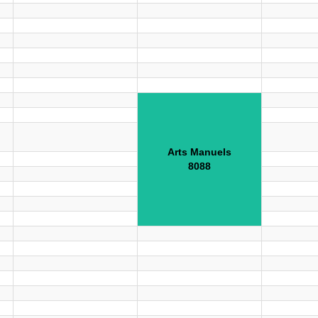
Arts Manuels
8088