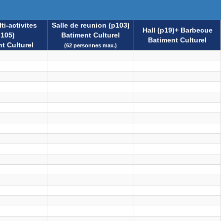
ti-activites
Salle de reunion (p103)
Hall (p19)+ Barbecue
p105)
Batiment Culturel
Batiment Culturel
t Culturel
(62 personnes max.)