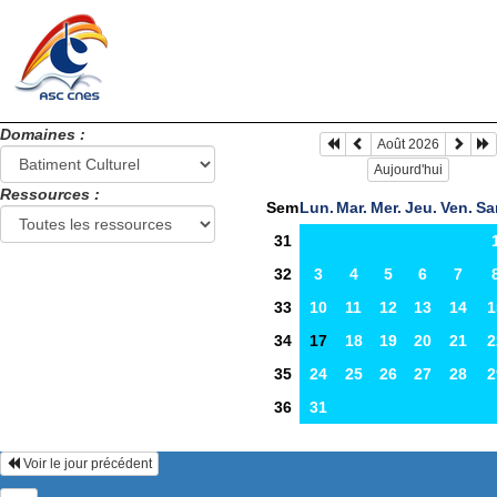
Domaines :
Août 2026
Aujourd'hui
Ressources :
Sem
Lun.
Mar.
Mer.
Jeu.
Ven.
Sa
31
32
3
4
5
6
7
33
10
11
12
13
14
1
34
17
18
19
20
21
2
35
24
25
26
27
28
2
36
31
Voir le jour précédent