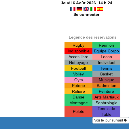
Jeudi 6 Août 2026
14
h
24
Se connecter
Légende des réservations
Rugby
Reunion
Indisponible
Equipe Corpo
Acces libre
Lecon
Nettoyage
Individuel
Football
Tennis
Volley
Basket
Gym
Musique
Poterie
Badminton
Reliure
Peinture
Danse
Arts Martiaux
Montagne
Sophrologie
Tennis de
Pelote
Table
Voir le jour suivant