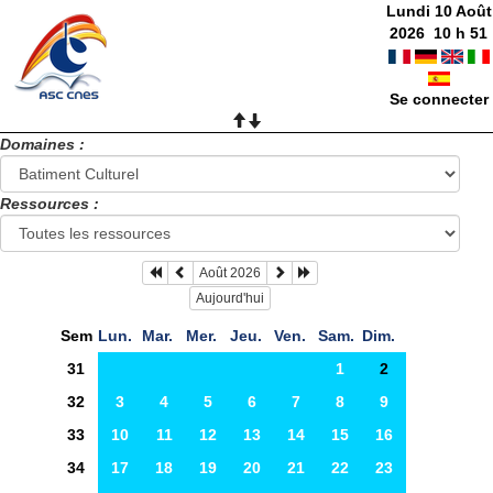
Lundi 10 Août
2026
10
h
52
Se connecter
Domaines :
Ressources :
Août 2026
Aujourd'hui
Sem
Lun.
Mar.
Mer.
Jeu.
Ven.
Sam.
Dim.
31
1
2
32
3
4
5
6
7
8
9
33
10
11
12
13
14
15
16
34
17
18
19
20
21
22
23