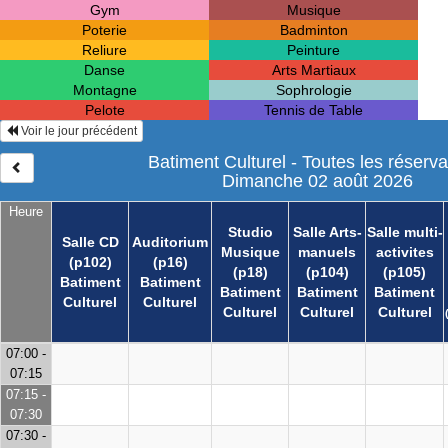
Gym
Musique
Poterie
Badminton
Reliure
Peinture
Danse
Arts Martiaux
Montagne
Sophrologie
Pelote
Tennis de Table
Voir le jour précédent
Batiment Culturel - Toutes les réserva
Dimanche 02 août 2026
Heure
Studio
Salle Arts-
Salle multi-
Salle CD
Auditorium
Musique
manuels
activites
(p102)
(p16)
(p18)
(p104)
(p105)
Batiment
Batiment
Batiment
Batiment
Batiment
Culturel
Culturel
Culturel
Culturel
Culturel
07:00 -
07:15
07:15 -
07:30
07:30 -