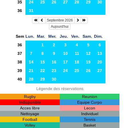
35
24
25
26
27
28
29
30
36
31
Septembre 2026
Aujourd'hui
Sem
Lun.
Mar.
Mer.
Jeu.
Ven.
Sam.
Dim.
36
1
2
3
4
5
6
37
7
8
9
10
11
12
13
38
14
15
16
17
18
19
20
39
21
22
23
24
25
26
27
40
28
29
30
Légende des réservations
Rugby
Reunion
Indisponible
Equipe Corpo
Acces libre
Lecon
Nettoyage
Individuel
Football
Tennis
Volley
Basket