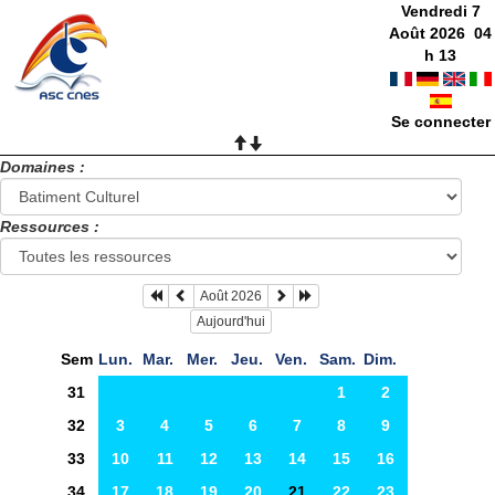
Vendredi 7
Août 2026
04
h
13
Se connecter
Domaines :
Ressources :
Août 2026
Aujourd'hui
Sem
Lun.
Mar.
Mer.
Jeu.
Ven.
Sam.
Dim.
31
1
2
32
3
4
5
6
7
8
9
33
10
11
12
13
14
15
16
34
17
18
19
20
21
22
23