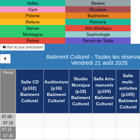
Volley
Basket
Gym
Musique
Poterie
Badminton
Reliure
Peinture
Danse
Arts Martiaux
Montagne
Sophrologie
Pelote
Tennis de Table
Voir le jour précédent
Batiment Culturel - Toutes les réserva
Vendredi 21 août 2026
Heure
Salle
Studio
Salle Arts-
Salle CD
Auditorium
multi-
Musique
manuels
(p102)
(p16)
activites
(p18)
(p104)
Batiment
Batiment
(p105)
Batiment
Batiment
Culturel
Culturel
Batiment
Culturel
Culturel
Culturel
07:00 -
07:15
07:15 -
07:30