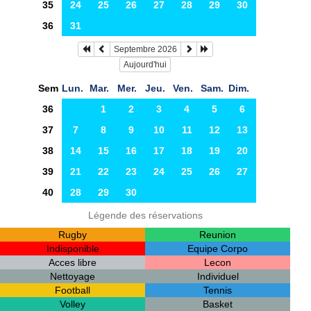
35
24
25
26
27
28
29
30
36
31
Septembre 2026
Aujourd'hui
Sem
Lun.
Mar.
Mer.
Jeu.
Ven.
Sam.
Dim.
36
1
2
3
4
5
6
37
7
8
9
10
11
12
13
38
14
15
16
17
18
19
20
39
21
22
23
24
25
26
27
40
28
29
30
Légende des réservations
Rugby
Reunion
Indisponible
Equipe Corpo
Acces libre
Lecon
Nettoyage
Individuel
Football
Tennis
Volley
Basket