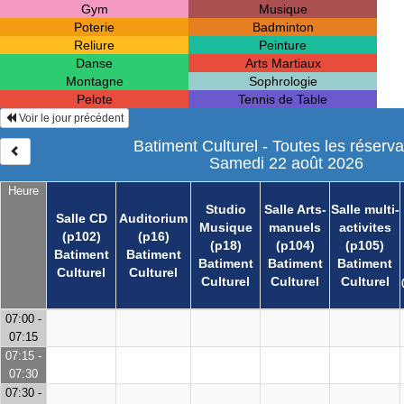
Gym
Musique
Poterie
Badminton
Reliure
Peinture
Danse
Arts Martiaux
Montagne
Sophrologie
Pelote
Tennis de Table
Voir le jour précédent
Batiment Culturel - Toutes les réserva
Samedi 22 août 2026
Heure
Studio
Salle Arts-
Salle multi-
Salle CD
Auditorium
Musique
manuels
activites
(p102)
(p16)
(p18)
(p104)
(p105)
Batiment
Batiment
Batiment
Batiment
Batiment
Culturel
Culturel
Culturel
Culturel
Culturel
07:00 -
07:15
07:15 -
07:30
07:30 -