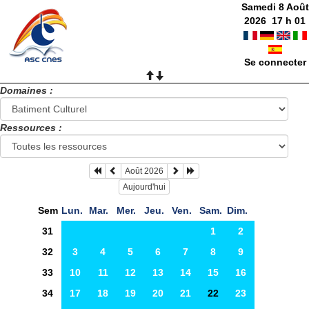
Samedi 8 Août
2026
17
h
01
Se connecter
Domaines :
Ressources :
Août 2026
Aujourd'hui
Sem
Lun.
Mar.
Mer.
Jeu.
Ven.
Sam.
Dim.
31
1
2
32
3
4
5
6
7
8
9
33
10
11
12
13
14
15
16
34
17
18
19
20
21
22
23