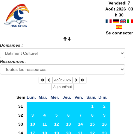
Vendredi 7
Août 2026
03
h
30
Se connecter
Domaines :
Ressources :
Août 2026
Aujourd'hui
Sem
Lun.
Mar.
Mer.
Jeu.
Ven.
Sam.
Dim.
31
1
2
32
3
4
5
6
7
8
9
33
10
11
12
13
14
15
16
34
17
18
19
20
21
22
23