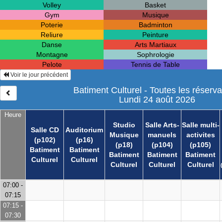
Volley
Basket
Gym
Musique
Poterie
Badminton
Reliure
Peinture
Danse
Arts Martiaux
Montagne
Sophrologie
Pelote
Tennis de Table
Voir le jour précédent
Batiment Culturel - Toutes les réserva
Lundi 24 août 2026
Heure
Studio
Salle Arts-
Salle multi-
Salle CD
Auditorium
Musique
manuels
activites
(p102)
(p16)
(p18)
(p104)
(p105)
Batiment
Batiment
Batiment
Batiment
Batiment
Culturel
Culturel
Culturel
Culturel
Culturel
07:00 -
07:15
07:15 -
07:30