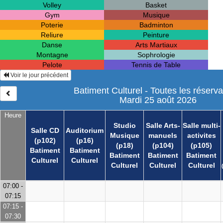
Volley
Basket
Gym
Musique
Poterie
Badminton
Reliure
Peinture
Danse
Arts Martiaux
Montagne
Sophrologie
Pelote
Tennis de Table
Voir le jour précédent
Batiment Culturel - Toutes les réserva
Mardi 25 août 2026
Heure
Studio
Salle Arts-
Salle multi-
Salle CD
Auditorium
Musique
manuels
activites
(p102)
(p16)
(p18)
(p104)
(p105)
Batiment
Batiment
Batiment
Batiment
Batiment
Culturel
Culturel
Culturel
Culturel
Culturel
07:00 -
07:15
07:15 -
07:30