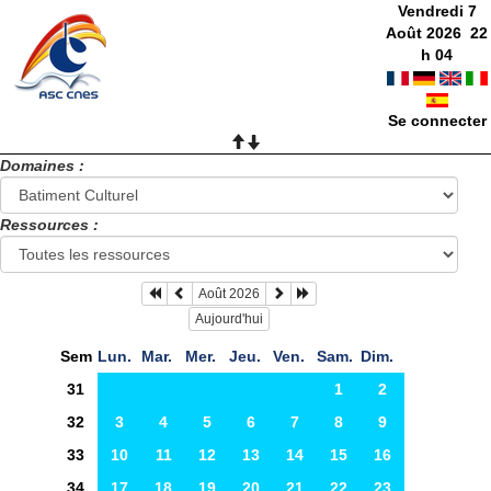
Vendredi 7
Août 2026
22
h
04
Se connecter
Domaines :
Ressources :
Août 2026
Aujourd'hui
Sem
Lun.
Mar.
Mer.
Jeu.
Ven.
Sam.
Dim.
31
1
2
32
3
4
5
6
7
8
9
33
10
11
12
13
14
15
16
34
17
18
19
20
21
22
23