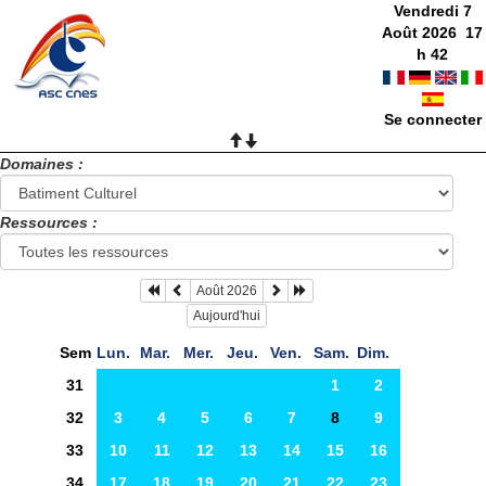
Vendredi 7
Août 2026
17
h
42
Se connecter
Domaines :
Ressources :
Août 2026
Aujourd'hui
Sem
Lun.
Mar.
Mer.
Jeu.
Ven.
Sam.
Dim.
31
1
2
32
3
4
5
6
7
8
9
33
10
11
12
13
14
15
16
34
17
18
19
20
21
22
23