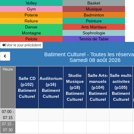
Volley
Basket
Gym
Musique
Poterie
Badminton
Reliure
Peinture
Danse
Arts Martiaux
Montagne
Sophrologie
Pelote
Tennis de Table
Voir le jour précédent
Batiment Culturel - Toutes les réserva
Samedi 08 août 2026
Heure
Studio
Salle Arts-
Salle multi-
Salle CD
Auditorium
Musique
manuels
activites
(p102)
(p16)
(p18)
(p104)
(p105)
Batiment
Batiment
Batiment
Batiment
Batiment
Culturel
Culturel
Culturel
Culturel
Culturel
07:00 -
07:15
07:15 -
07:30