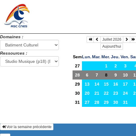
Domaines :
Juillet 2026
Aujourd'hui
Ressources :
Sem
Lun.
Mar.
Mer.
Jeu.
Ven.
Sa
27
1
2
3
28
6
7
8
9
10
1
29
13
14
15
16
17
1
30
20
21
22
23
24
2
31
27
28
29
30
31
Voir la semaine précédente