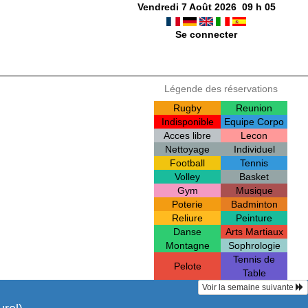
Vendredi 7 Août 2026
09
h
05
Se connecter
Légende des réservations
Rugby
Reunion
Indisponible
Equipe Corpo
Acces libre
Lecon
Nettoyage
Individuel
Football
Tennis
Volley
Basket
Gym
Musique
Poterie
Badminton
Reliure
Peinture
Danse
Arts Martiaux
Montagne
Sophrologie
Tennis de
Pelote
Table
Voir la semaine suivante