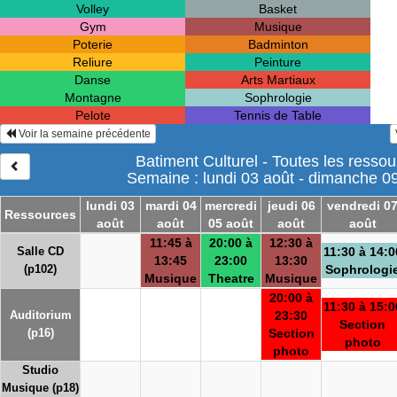
Volley
Basket
Gym
Musique
Poterie
Badminton
Reliure
Peinture
Danse
Arts Martiaux
Montagne
Sophrologie
Pelote
Tennis de Table
Voir la semaine précédente
Batiment Culturel - Toutes les resso
Semaine : lundi 03 août - dimanche 0
lundi 03
mardi 04
mercredi
jeudi 06
vendredi 0
Ressources
août
août
05 août
août
août
11:45 à
20:00 à
12:30 à
Salle CD
11:30 à 14:0
13:45
23:00
13:30
(p102)
Sophrologi
Musique
Theatre
Musique
20:00 à
11:30 à 15:0
Auditorium
23:30
Section
(p16)
Section
photo
photo
Studio
Musique (p18)