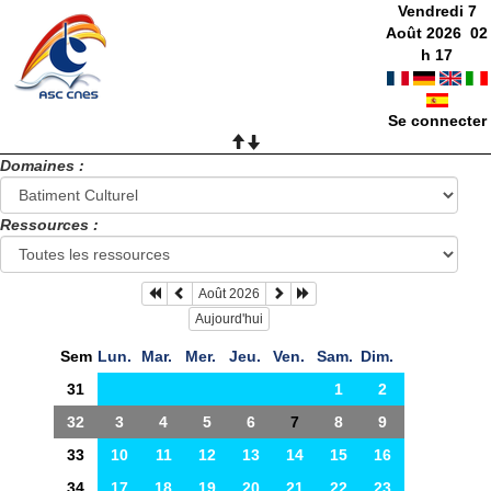
Vendredi 7
Août 2026
02
h
17
Se connecter
Domaines :
Ressources :
Août 2026
Aujourd'hui
Sem
Lun.
Mar.
Mer.
Jeu.
Ven.
Sam.
Dim.
31
1
2
32
3
4
5
6
7
8
9
33
10
11
12
13
14
15
16
34
17
18
19
20
21
22
23