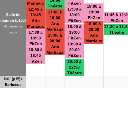
14:00
Martiaux
FitZen
Théatre
18:00 à
12:45 à
17:00 à
17:00 à
19:00
Salle de
13:45
18:00
11:45 à 12:3
19:00
FitZen
reunion (p103)
Arts
FitZen
FitZen
Arts
19:00 à
Martiaux
18:00 à
12:30 à 13:4
(62 personnes
Martiaux
20:00
17:30 à
19:00
Théatre
max.)
19:00 à
Arts
18:30
FitZen
20:00
Martiaux
FitZen
19:00 à
Arts
18:30 à
20:00
Martiaux
18:45
FitZen
FitZen
20:00 à
22:30
Théatre
Hall (p19)+
Barbecue