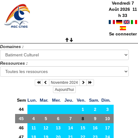
Vendredi 7
Août 2026
11
h
33
Se connecter
Domaines :
Ressources :
Novembre 2024
Aujourd'hui
Sem
Lun.
Mar.
Mer.
Jeu.
Ven.
Sam.
Dim.
44
1
2
3
45
4
5
6
7
8
9
10
46
11
12
13
14
15
16
17
47
18
19
20
21
22
23
24