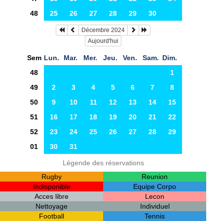
48
25
26
27
28
29
30
Décembre 2024
Aujourd'hui
Sem
Lun.
Mar.
Mer.
Jeu.
Ven.
Sam.
Dim.
48
1
49
2
3
4
5
6
7
8
50
9
10
11
12
13
14
15
51
16
17
18
19
20
21
22
52
23
24
25
26
27
28
29
01
30
31
Légende des réservations
Rugby
Reunion
Indisponible
Equipe Corpo
Acces libre
Lecon
Nettoyage
Individuel
Football
Tennis