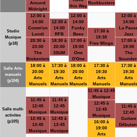
Around
Rockbusters
this Way
Midnight
12:00 à
12:00 à
12:00 à
14:00
12:30 à
14:00
14:00
Comm'un
14:00
Funky
La Paus
17:30 à
Studio
Lundi
RFB
Bees
Jazz
19:30
Musique
20:30 à
18:30 à
17:00 à
17:00 à
Free Wings
(p18)
23:00
20:00
19:00
19:00
The
3SUM
One
The
Brokenters
O'One
Sounder
18:00 à
17:30 à
18:00 à
17:30 à
17:30 à
Salle Arts-
20:00
19:30
20:00
19:30
19:30
manuels
Arts
Arts
Arts
Arts
Arts
(p104)
Manuels
Manuels
Manuels
Manuels
Manuel
11:45 à 12:45
Musique
11:45 à
11:45 à
12:45 à
12:45
12:45
11:45 à
Salle multi-
13:45
Musique
Musique
12:45
activites
Musique
12:45 à
12:45 à
Guitare
(p105)
16:00 à
13:45
13:45
Débutan
19:00
Musique
Musique
Arts