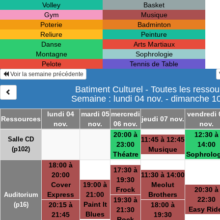
Volley
Basket
Gym
Musique
Poterie
Badminton
Reliure
Peinture
Danse
Arts Martiaux
Montagne
Sophrologie
Pelote
Tennis de Table
Voir la semaine précédente
Batiment Culturel - Toutes les resso
Semaine : lundi 04 nov. - dimanche 1
lundi 04
mardi 05
mercredi
vendredi 
Ressources
jeudi 07 nov.
nov.
nov.
06 nov.
nov.
20:00 à
12:30 à
Salle CD
11:45 à 12:45
23:00
14:00
(p102)
Musique
Théatre
Sophrolog
18:00 à
17:30 à
20:00
11:30 à 14:00
19:30
Cover
19:00 à
Meolut
Frock
20:30 à
Express
21:00
Brothers
Auditorium
22:30
19:30 à
Paint It
(p16)
20:15 à
18:00 à
Easy Rid
21:30
Blues
21:45
19:30
Rock