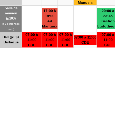
Manuels
Salle de
17:00 à
20:00 à
reunion
19:00
23:45
(p103)
Art
Section
(62 personnes
Maritaux
Ludothèq
max.)
07:00 à
07:00 à
07:00 à
07:00 à
Hall (p19)+
07:00 à 11:00
11:00
11:00
11:00
11:00
Barbecue
CDE
CDE
CDE
CDE
CDE