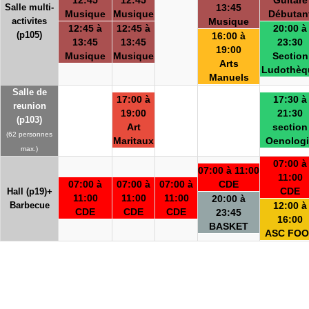
12:45
12:45
Guitare
Salle multi-
13:45
Musique
Musique
Débutan
activites
Musique
12:45 à
12:45 à
20:00 à
(p105)
16:00 à
13:45
13:45
23:30
19:00
Musique
Musique
Section
Arts
Ludothèq
Manuels
Salle de
17:00 à
17:30 à
reunion
19:00
21:30
(p103)
Art
section
(62 personnes
Maritaux
Oenolog
max.)
07:00 à
07:00 à 11:00
11:00
07:00 à
07:00 à
07:00 à
CDE
CDE
Hall (p19)+
11:00
11:00
11:00
20:00 à
Barbecue
12:00 à
CDE
CDE
CDE
23:45
16:00
BASKET
ASC FOO