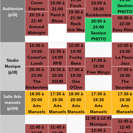
Cover
19:00 à
18:00 à
Frock
Section
Express
Auditorium
21:00
19:30
PHOTO
19:30 à
(p16)
20:15 à
Paint It
Rockbusters
21:30
20:30 à
21:45
Blues
20:00 à
Rock
22:30
Around
24:00
this Way
Easy Ride
Midnight
Section
PHOTO
12:00 à
12:00 à
12:00 à
14:00
12:30 à
14:00
14:00
Comm'un
14:00
Funky
La Paus
17:30 à
Studio
Lundi
RFB
Bees
Jazz
19:30
Musique
20:30 à
18:30 à
17:00 à
17:00 à
Free Wings
(p18)
23:00
20:00
19:00
19:00
The
3SUM
One
The
Brokenters
O'One
Sounder
18:00 à
17:30 à
18:00 à
17:30 à
17:30 à
Salle Arts-
20:00
19:30
20:00
19:30
19:30
manuels
Arts
Arts
Arts
Arts
Arts
(p104)
Manuels
Manuels
Manuels
Manuels
Manuel
11:45 à 12:45
11:45 à
Musique
11:45 à
11:45 à
12:45
12:45 à