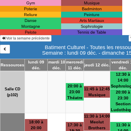
Gym
Musique
Poterie
Badminton
Reliure
Peinture
Danse
Arts Martiaux
Montagne
Sophrologie
Pelote
Tennis de Table
Voir la semaine précédente
Batiment Culturel - Toutes les resso
Semaine : lundi 09 déc. - dimanche 1
lundi 09
mardi 10
mercredi
vendredi 
Ressources
jeudi 12 déc.
déc.
déc.
11 déc.
déc.
12:30 à
14:00
20:00 à
Sophrolog
11:45 à 12:45
Salle CD
23:00
20:00 à
Musique
(p102)
Théatre
23:30
Section
Ludothèq
11:30 à 14:00
18:00 à
Meolut
17:30 à
11:30 à
20:00
Brothers
19:30
14:00