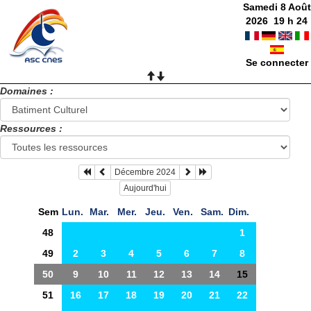
Samedi 8 Août
2026
19
h
24
Se connecter
Domaines :
Ressources :
Décembre 2024
Aujourd'hui
Sem
Lun.
Mar.
Mer.
Jeu.
Ven.
Sam.
Dim.
48
1
49
2
3
4
5
6
7
8
50
9
10
11
12
13
14
15
51
16
17
18
19
20
21
22