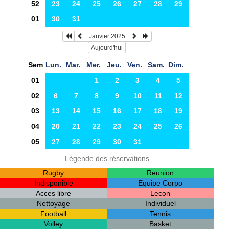
52
23
24
25
26
27
28
29
01
30
31
Janvier 2025
Aujourd'hui
Sem
Lun.
Mar.
Mer.
Jeu.
Ven.
Sam.
Dim.
01
1
2
3
4
5
02
6
7
8
9
10
11
12
03
13
14
15
16
17
18
19
04
20
21
22
23
24
25
26
05
27
28
29
30
31
Légende des réservations
Rugby
Reunion
Indisponible
Equipe Corpo
Acces libre
Lecon
Nettoyage
Individuel
Football
Tennis
Volley
Basket