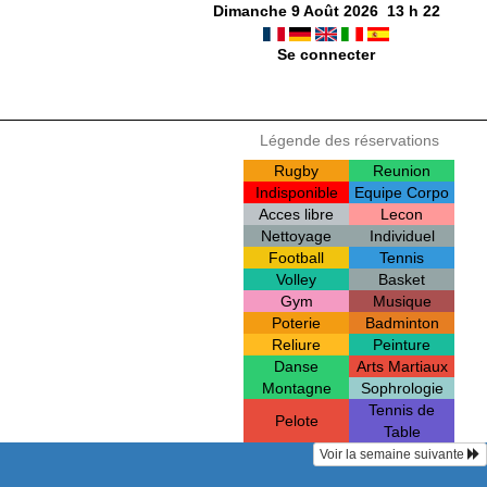
Dimanche 9 Août 2026
13
h
22
Se connecter
Légende des réservations
Rugby
Reunion
Indisponible
Equipe Corpo
Acces libre
Lecon
Nettoyage
Individuel
Football
Tennis
Volley
Basket
Gym
Musique
Poterie
Badminton
Reliure
Peinture
Danse
Arts Martiaux
Montagne
Sophrologie
Tennis de
Pelote
Table
Voir la semaine suivante