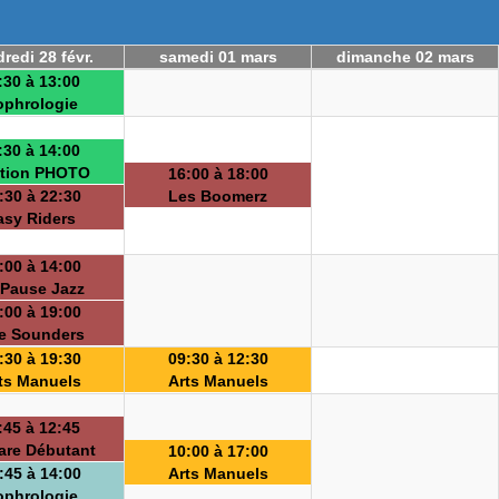
redi 28 févr.
samedi 01 mars
dimanche 02 mars
:30 à 13:00
ophrologie
:30 à 14:00
tion PHOTO
16:00 à 18:00
:30 à 22:30
Les Boomerz
asy Riders
:00 à 14:00
 Pause Jazz
:00 à 19:00
e Sounders
:30 à 19:30
09:30 à 12:30
ts Manuels
Arts Manuels
:45 à 12:45
are Débutant
10:00 à 17:00
:45 à 14:00
Arts Manuels
ophrologie