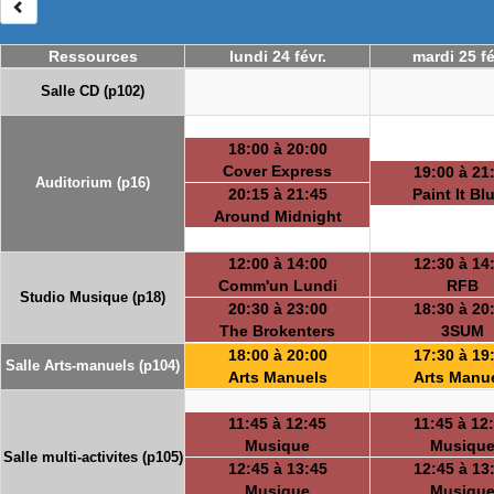
Ressources
lundi 24 févr.
mardi 25 fé
Salle CD (p102)
18:00 à 20:00
Cover Express
19:00 à 21
Auditorium (p16)
20:15 à 21:45
Paint It Bl
Around Midnight
12:00 à 14:00
12:30 à 14
Comm'un Lundi
RFB
Studio Musique (p18)
20:30 à 23:00
18:30 à 20
The Brokenters
3SUM
18:00 à 20:00
17:30 à 19
Salle Arts-manuels (p104)
Arts Manuels
Arts Manu
11:45 à 12:45
11:45 à 12
Musique
Musiqu
Salle multi-activites (p105)
12:45 à 13:45
12:45 à 13
Musique
Musiqu