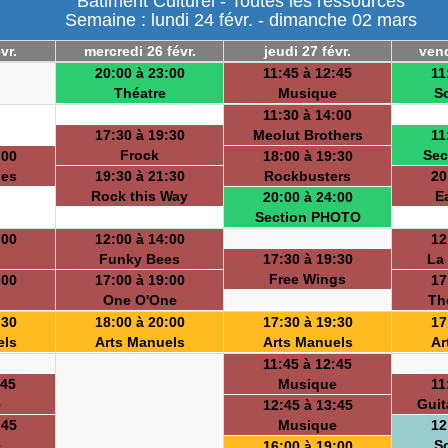
Batiment Culturel - Toutes les ressources
Semaine : lundi 24 févr. - dimanche 02 mars
vr.
mercredi 26 févr.
jeudi 27 févr.
vend
20:00 à 23:00
11:45 à 12:45
11
Théatre
Musique
S
11:30 à 14:00
17:30 à 19:30
Meolut Brothers
11
Frock
Sec
:00
18:00 à 19:30
ues
19:30 à 21:30
Rockbusters
20
Rock this Way
E
20:00 à 24:00
Section PHOTO
:00
12:00 à 14:00
12
Funky Bees
17:30 à 19:30
La
Free Wings
:00
17:00 à 19:00
17
One O'One
Th
:30
18:00 à 20:00
17:30 à 19:30
17
els
Arts Manuels
Arts Manuels
Ar
11:45 à 12:45
:45
Musique
11
e
Guit
12:45 à 13:45
:45
Musique
12
e
S
16:00 à 19:00