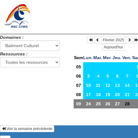
Domaines :
Février 2025
Aujourd'hui
Ressources :
Sem
Lun.
Mar.
Mer.
Jeu.
Ven.
Sa
05
06
3
4
5
6
7
07
10
11
12
13
14
1
08
17
18
19
20
21
2
09
24
25
26
27
28
Voir la semaine précédente