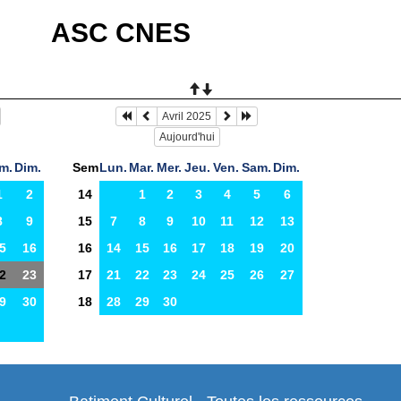
ASC CNES
Avril 2025
Aujourd'hui
m.
Dim.
Sem
Lun.
Mar.
Mer.
Jeu.
Ven.
Sam.
Dim.
1
2
14
1
2
3
4
5
6
8
9
15
7
8
9
10
11
12
13
5
16
16
14
15
16
17
18
19
20
2
23
17
21
22
23
24
25
26
27
9
30
18
28
29
30