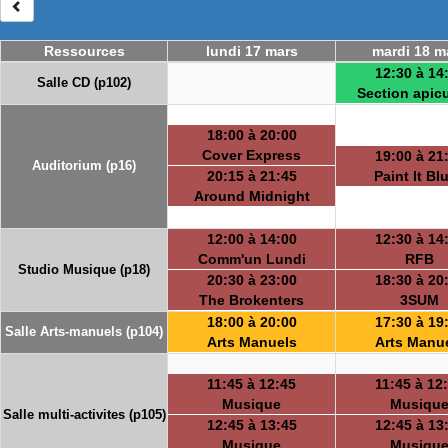
Ressources
lundi 17 mars
mardi 18 m
12:30 à 14
Salle CD (p102)
Section apicu
18:00 à 20:00
Cover Express
19:00 à 21
Auditorium (p16)
20:15 à 21:45
Paint It Bl
Around Midnight
12:00 à 14:00
12:30 à 14
Comm'un Lundi
RFB
Studio Musique (p18)
20:30 à 23:00
18:30 à 20
The Brokenters
3SUM
18:00 à 20:00
17:30 à 19
Salle Arts-manuels (p104)
Arts Manuels
Arts Manu
11:45 à 12:45
11:45 à 12
Musique
Musiqu
Salle multi-activites (p105)
12:45 à 13:45
12:45 à 13
Musique
Musiqu