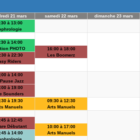
redi 21 mars
samedi 22 mars
dimanche 23 mars
:30 à 13:00
ophrologie
:30 à 14:00
tion PHOTO
16:00 à 18:00
:30 à 22:30
Les Boomerz
asy Riders
:00 à 14:00
 Pause Jazz
:00 à 19:00
e Sounders
:30 à 19:30
09:30 à 12:30
ts Manuels
Arts Manuels
:45 à 12:45
are Débutant
10:00 à 17:00
:45 à 14:00
Arts Manuels
ophrologie