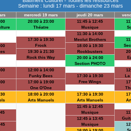
Batiment Culturel - Toutes les ressources
Semaine : lundi 17 mars - dimanche 23 mars
ars
mercredi 19 mars
jeudi 20 mars
vend
:00
20:00 à 23:00
11:45 à 12:45
11
lture
Théatre
Musique
S
11:30 à 14:00
17:30 à 19:30
Meolut Brothers
11
Frock
Sec
:00
18:00 à 19:30
ues
19:30 à 21:30
Rockbusters
20
Rock this Way
E
20:00 à 24:00
Section PHOTO
:00
12:00 à 14:00
12
Funky Bees
17:30 à 19:30
La
Free Wings
:00
17:00 à 19:00
17
One O'One
Th
:30
18:00 à 20:00
17:30 à 19:30
17
els
Arts Manuels
Arts Manuels
Ar
11:45 à 12:45
:45
Musique
11
e
Guit
12:45 à 13:45
:45
Musique
12
e
S
16:00 à 19:00