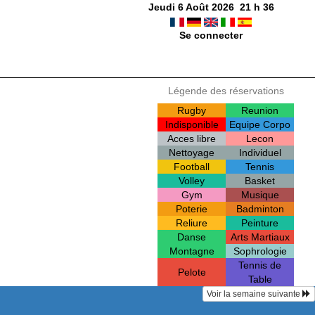
Jeudi 6 Août 2026
21
h
36
Se connecter
Légende des réservations
Rugby
Reunion
Indisponible
Equipe Corpo
Acces libre
Lecon
Nettoyage
Individuel
Football
Tennis
Volley
Basket
Gym
Musique
Poterie
Badminton
Reliure
Peinture
Danse
Arts Martiaux
Montagne
Sophrologie
Tennis de
Pelote
Table
Voir la semaine suivante