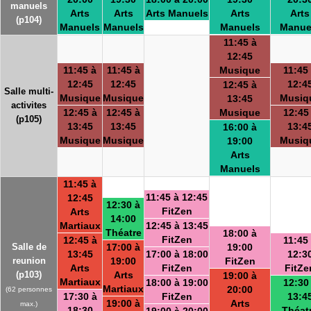
manuels
Arts
Arts
Arts Manuels
Arts
Arts
(p104)
Manuels
Manuels
Manuels
Manue
11:45 à
12:45
11:45 à
11:45 à
Musique
11:45
12:45
12:45
12:4
12:45 à
Salle multi-
Musique
Musique
Musiq
13:45
activites
12:45 à
12:45 à
Musique
12:45
(p105)
13:45
13:45
13:4
16:00 à
Musique
Musique
Musiq
19:00
Arts
Manuels
11:45 à
11:45 à 12:45
12:45
12:30 à
FitZen
Arts
14:00
Martiaux
12:45 à 13:45
Théatre
18:00 à
FitZen
12:45 à
11:45
Salle de
17:00 à
19:00
13:45
17:00 à 18:00
12:3
reunion
19:00
FitZen
Arts
FitZen
FitZe
(p103)
Arts
19:00 à
Martiaux
18:00 à 19:00
12:30
Martiaux
20:00
(62 personnes
17:30 à
FitZen
13:4
19:00 à
Arts
max.)
18:30
Théat