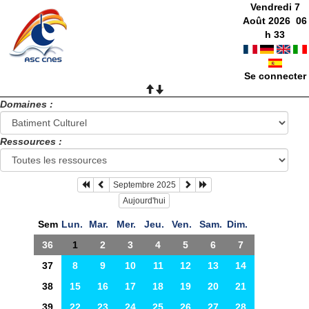
Vendredi 7
Août 2026
06
h
33
Se connecter
Domaines :
Ressources :
Septembre 2025
Aujourd'hui
Sem
Lun.
Mar.
Mer.
Jeu.
Ven.
Sam.
Dim.
36
1
2
3
4
5
6
7
37
8
9
10
11
12
13
14
38
15
16
17
18
19
20
21
39
22
23
24
25
26
27
28