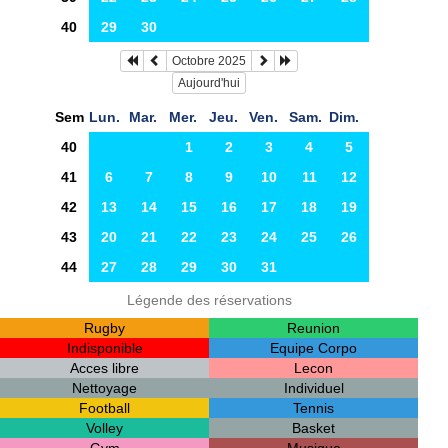
40
29
30
Octobre 2025
Aujourd'hui
Sem
Lun.
Mar.
Mer.
Jeu.
Ven.
Sam.
Dim.
40
1
2
3
4
5
41
6
7
8
9
10
11
12
42
13
14
15
16
17
18
19
43
20
21
22
23
24
25
26
44
27
28
29
30
31
Légende des réservations
Rugby
Reunion
Indisponible
Equipe Corpo
Acces libre
Lecon
Nettoyage
Individuel
Football
Tennis
Volley
Basket