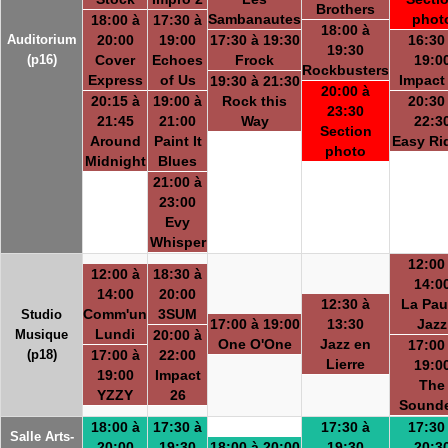
Brothers
Sambanautes
phot
18:00 à
17:30 à
18:00 à
Auditorium
20:00
19:00
17:30 à 19:30
16:30
19:30
(p16)
Cover
Echoes
Frock
19:0
Rockbusters
Express
of Us
Impact
19:30 à 21:30
20:00 à
20:15 à
19:00 à
Rock this
20:30
23:30
21:45
21:00
Way
22:3
Section
Around
Paint It
Easy Ri
photo
Midnight
Blues
21:00 à
23:00
Evy
Whisper
12:00
12:00 à
18:30 à
14:0
14:00
20:00
12:30 à
La Pau
Comm'un
3SUM
Studio
17:00 à 19:00
13:30
Jazz
Lundi
Musique
20:00 à
One O'One
Jazz en
17:00
(p18)
17:00 à
22:00
Lierre
19:0
19:00
Impact
The
YZZY
26
Sound
18:00 à
17:30 à
17:30 à
17:30
Salle Arts-
20:00
19:30
18:00 à 20:00
19:30
20:3